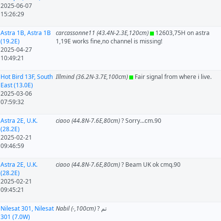
2025-06-07
15:26:29
Astra 1B, Astra 1B
carcassonne11 (43.4N-2.3E,120cm)
12603,75H on astra
(19.2E)
1,19E works fine,no channel is missing!
2025-04-27
10:49:21
Hot Bird 13F, South
Illmind (36.2N-3.7E,100cm)
Fair signal from where i live.
East (13.0E)
2025-03-06
07:59:32
Astra 2E, U.K.
ciaoo (44.8N-7.6E,80cm)
? Sorry...cm.90
(28.2E)
2025-02-21
09:46:59
Astra 2E, U.K.
ciaoo (44.8N-7.6E,80cm)
? Beam UK ok cmq.90
(28.2E)
2025-02-21
09:45:21
Nilesat 301, Nilesat
Nabil (-,100cm)
? تم
301 (7.0W)