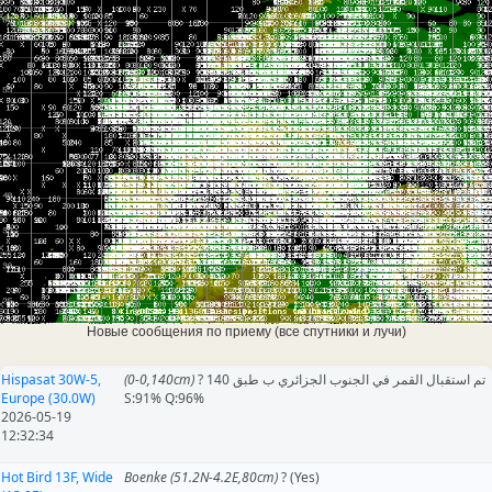
Новые сообщения по приему (все спутники и лучи)
Hispasat 30W-5,
(0-0,140cm)
? تم استقبال القمر في الجنوب الجزائري ب طبق 140
Europe (30.0W)
S:91% Q:96%
2026-05-19
12:32:34
Hot Bird 13F, Wide
Boenke (51.2N-4.2E,80cm)
? (Yes)