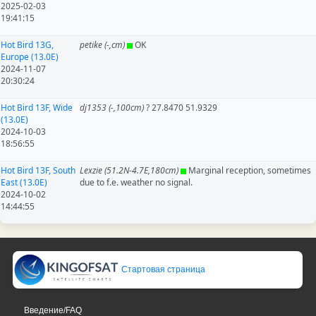
2025-02-03
19:41:15
Hot Bird 13G,
petike (-,cm)
OK
Europe (13.0E)
2024-11-07
20:30:24
Hot Bird 13F, Wide
dj1353 (-,100cm)
? 27.8470 51.9329
(13.0E)
2024-10-03
18:56:55
Hot Bird 13F, South
Lexzie (51.2N-4.7E,180cm)
Marginal reception, sometimes
East (13.0E)
due to f.e. weather no signal.
2024-10-02
14:44:55
Стартовая страница
Введение/FAQ