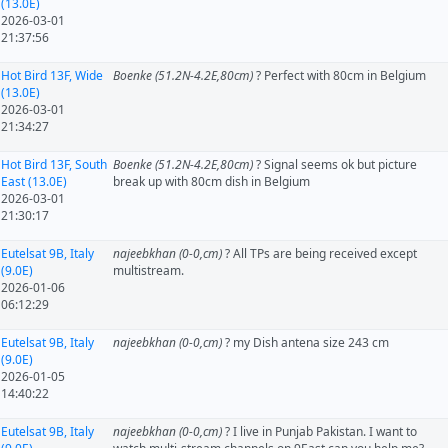
(13.0E)
2026-03-01
21:37:56
Hot Bird 13F, Wide
Boenke (51.2N-4.2E,80cm)
? Perfect with 80cm in Belgium
(13.0E)
2026-03-01
21:34:27
Hot Bird 13F, South
Boenke (51.2N-4.2E,80cm)
? Signal seems ok but picture
East (13.0E)
break up with 80cm dish in Belgium
2026-03-01
21:30:17
Eutelsat 9B, Italy
najeebkhan (0-0,cm)
? All TPs are being received except
(9.0E)
multistream.
2026-01-06
06:12:29
Eutelsat 9B, Italy
najeebkhan (0-0,cm)
? my Dish antena size 243 cm
(9.0E)
2026-01-05
14:40:22
Eutelsat 9B, Italy
najeebkhan (0-0,cm)
? I live in Punjab Pakistan. I want to