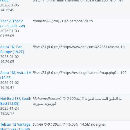
(9.0E)
watch multi-stream channels on 9East can you help me?
2026-01-05
14:35:49
Thor 2, Thor 2
Ramírez (0-0,cm)
? Uso personal de t.V
(23.5E) (91.2W)
2026-01-03
01:55:05
Astra 1N, Pan
Rizzos73 (0-0,cm)
? http://www.ses.com/4628614/astra-1n
Europe (19.2E)
2026-01-02
19:29:05
Astra 1M, Astra 1M
Rizzos73 (0-0,cm)
? https://es.kingofsat.net/map.php?b=192
(19.2E)
2026-01-02
16:16:41
Hot Bird 13F, South
Mohamedhassan1 (0-0,100cm)
? ما الطبق المناسب لقنوات
East (13.0E)
كوزموت سبورت
2025-11-24
19:56:17
Telstar 12 Vantage,
Sat-An (0-0,120cm)
? (46.05N, 14.5E) no signal
North Sea (15.0W)