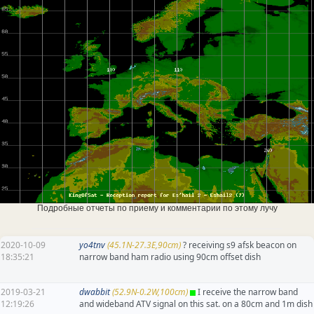
Подробные отчеты по приему и комментарии по этому лучу
2020-10-09
yo4tnv
(45.1N-27.3E,90cm)
? receiving s9 afsk beacon on
18:35:21
narrow band ham radio using 90cm offset dish
2019-03-21
dwabbit
(52.9N-0.2W,100cm)
I receive the narrow band
12:19:26
and wideband ATV signal on this sat. on a 80cm and 1m dish