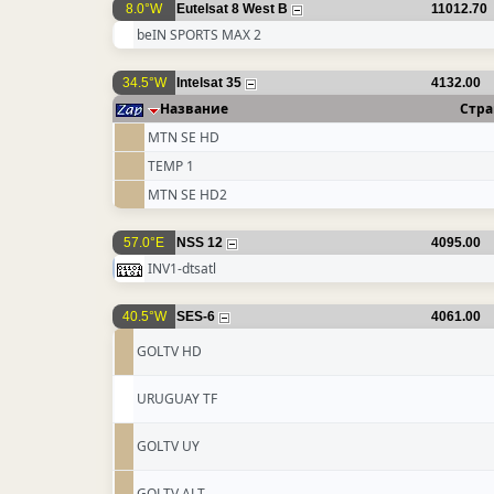
8.0°W
Eutelsat 8 West B
11012.70
beIN SPORTS MAX 2
34.5°W
Intelsat 35
4132.00
Название
Стра
MTN SE HD
TEMP 1
MTN SE HD2
57.0°E
NSS 12
4095.00
INV1-dtsatl
40.5°W
SES-6
4061.00
GOLTV HD
URUGUAY TF
GOLTV UY
GOLTV ALT