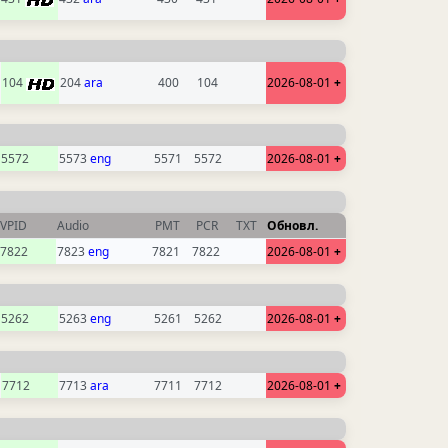
104
204
ara
400
104
2026-08-01
+
5572
5573
eng
5571
5572
2026-08-01
+
VPID
Audio
PMT
PCR
TXT
Обновл.
7822
7823
eng
7821
7822
2026-08-01
+
5262
5263
eng
5261
5262
2026-08-01
+
7712
7713
ara
7711
7712
2026-08-01
+