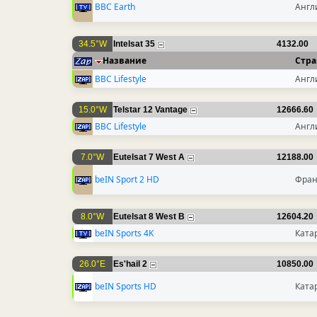
BBC Earth
Англ
34.5°W
Intelsat 35
4132.00
Название
Стра
BBC Lifestyle
Англ
15.0°W
Telstar 12 Vantage
12666.60
BBC Lifestyle
Англ
7.0°W
Eutelsat 7 West A
12188.00
beIN Sport 2 HD
Фра
8.0°W
Eutelsat 8 West B
12604.20
beIN Sports 4K
Ката
26.0°E
Es'hail 2
10850.00
beIN Sports HD
Ката