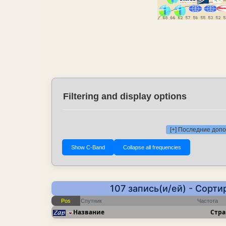
Filtering and display options
[+] Последние доп
107 запись(и/ей) - Сорт
Pos
Спутник
Частота
Название
Стра