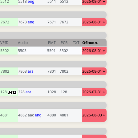
5512
5513
eng
5511
5512
2026-08-01
+
7672
7673
eng
7671
7672
2026-08-01
+
VPID
Audio
PMT
PCR
TXT
Обновл.
5502
5503
5501
5502
2026-08-01
+
7802
7803
ara
7801
7802
2026-08-01
+
128
228
ara
1028
128
2026-07-31
+
4881
4882 aac
eng
4880
4881
2026-08-03
+