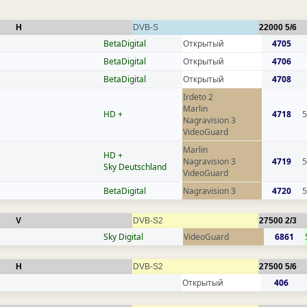
H
DVB-S
22000
5/6
BetaDigital
Открытый
4705
BetaDigital
Открытый
4706
BetaDigital
Открытый
4708
Irdeto 2
Marlin
HD +
4718
5
Nagravision 3
VideoGuard
Marlin
HD +
Nagravision 3
4719
5
Sky Deutschland
VideoGuard
BetaDigital
Nagravision 3
4720
5
V
DVB-S2
27500
2/3
Sky Digital
VideoGuard
6861
H
DVB-S2
27500
5/6
Открытый
406