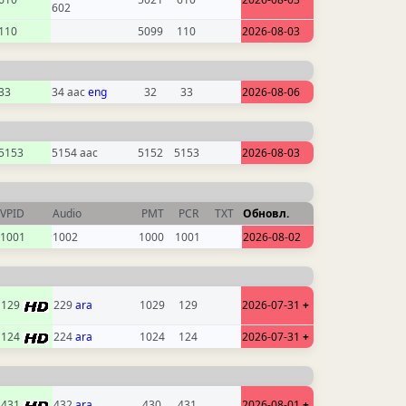
602
110
5099
110
2026-08-03
33
34 aac
eng
32
33
2026-08-06
5153
5154 aac
5152
5153
2026-08-03
VPID
Audio
PMT
PCR
TXT
Обновл.
1001
1002
1000
1001
2026-08-02
129
229
ara
1029
129
2026-07-31
+
124
224
ara
1024
124
2026-07-31
+
431
432
ara
430
431
2026-08-01
+