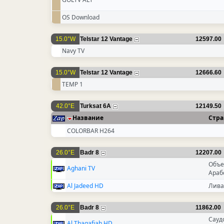
OS Download
15.0°W
Telstar 12 Vantage
12597.00
Navy TV
15.0°W
Telstar 12 Vantage
12666.60
TEMP 1
42.0°E
Turksat 6A
12149.50
Название
Стра
COLORBAR H264
26.0°E
Badr 8
12207.00
Объе
Aghani TV
Араб
Al Jadeed HD
Лив
26.0°E
Badr 8
11862.00
Сауд
Al Thaqafiah HD