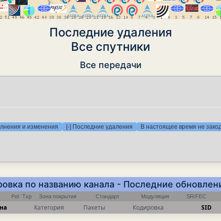
Последние удаления
Все спутники
Все передачи
олнения и изменения
[-] Последние удаления
В настоящее время не зак
ировка по названию канала - Последние обновлен
Pol
Txp
Зона покрытия
Стандарт
Модуляция
SR/FEC
на
Категория
Пакеты
Кодировка
SID