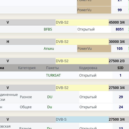
PowerVu
99
V
DVB-S2
45000
3/4
BFBS
Открытый
8051
H
DVB-S2
30000
3/4
Anuvu
PowerVu
105
V
DVB-S2
27500
2/3
на
Категория
Пакеты
Кодировка
SID
TURKSAT
Открытый
1
V
DVB-S2
27500
3/4
диненные
Разное
DU
Открытый
29
ски
ан
Общее
Du
Открытый
24
V
DVB-S
27500
3/4
овская
Разное
Du
Открытый
13