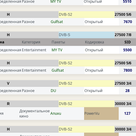
ределенная
Разное
MY TV
Открытый
5510
H
DVB-S2
27500
5/6
ределенная
Разное
Gulfsat
Открытый
7670
H
DVB-S
27500
7/8
на
Категория
Пакеты
Кодировка
SID
ределенная
Entertainment
MY TV
Открытый
5500
H
DVB-S2
27500
5/6
ределенная
Entertainment
Gulfsat
Открытый
7800
V
DVB-S2
27500
3/4
ределенная
Разное
DU
Открытый
28
R
DVB-S2
30000
3/4
Документальное
ия
Anuvu
PowerVu
127
кино
H
DVB-S2
30000
3/4