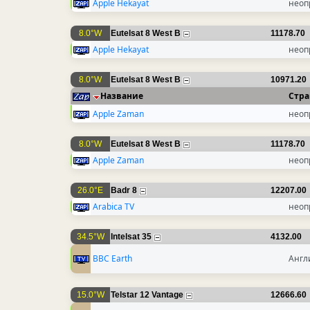
Apple Hekayat
неоп
8.0°W
Eutelsat 8 West B
11178.70
Apple Hekayat
неоп
8.0°W
Eutelsat 8 West B
10971.20
Название
Стра
Apple Zaman
неоп
8.0°W
Eutelsat 8 West B
11178.70
Apple Zaman
неоп
26.0°E
Badr 8
12207.00
Arabica TV
неоп
34.5°W
Intelsat 35
4132.00
BBC Earth
Англ
15.0°W
Telstar 12 Vantage
12666.60