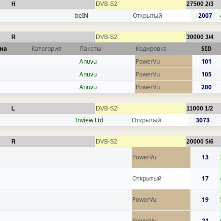
H
DVB-S2
27500
2/3
beIN
Открытый
2007
R
DVB-S2
30000
3/4
на
Категория
Пакеты
Кодировка
SID
Anuvu
PowerVu
101
Anuvu
PowerVu
105
Anuvu
PowerVu
200
L
DVB-S2
11000
1/2
Inview Ltd
Открытый
3073
R
DVB-S2
20000
5/6
PowerVu
13
Открытый
17
PowerVu
19
PowerVu
21