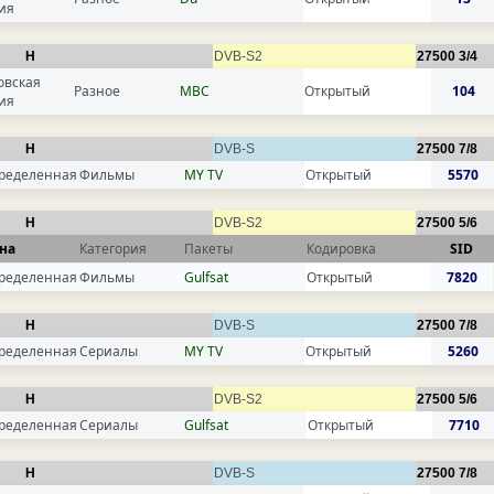
ия
H
DVB-S2
27500
3/4
овская
Разное
MBC
Открытый
104
ия
H
DVB-S
27500
7/8
ределенная
Фильмы
MY TV
Открытый
5570
H
DVB-S2
27500
5/6
на
Категория
Пакеты
Кодировка
SID
ределенная
Фильмы
Gulfsat
Открытый
7820
H
DVB-S
27500
7/8
ределенная
Сериалы
MY TV
Открытый
5260
H
DVB-S2
27500
5/6
ределенная
Сериалы
Gulfsat
Открытый
7710
H
DVB-S
27500
7/8