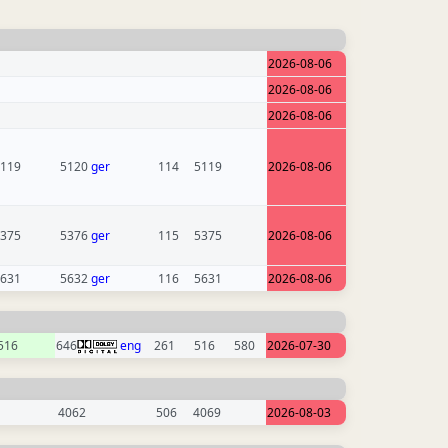
2026-08-06
2026-08-06
2026-08-06
119
5120
ger
114
5119
2026-08-06
375
5376
ger
115
5375
2026-08-06
631
5632
ger
116
5631
2026-08-06
516
646
eng
261
516
580
2026-07-30
4062
506
4069
2026-08-03