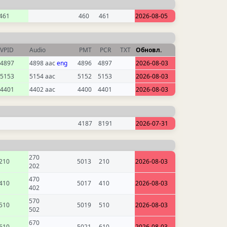
461
460
461
2026-08-05
VPID
Audio
PMT
PCR
TXT
Обновл.
4897
4898 aac
eng
4896
4897
2026-08-03
5153
5154 aac
5152
5153
2026-08-03
4401
4402 aac
4400
4401
2026-08-03
4187
8191
2026-07-31
270
210
5013
210
2026-08-03
202
470
410
5017
410
2026-08-03
402
570
510
5019
510
2026-08-03
502
670
610
5021
610
2026-08-03