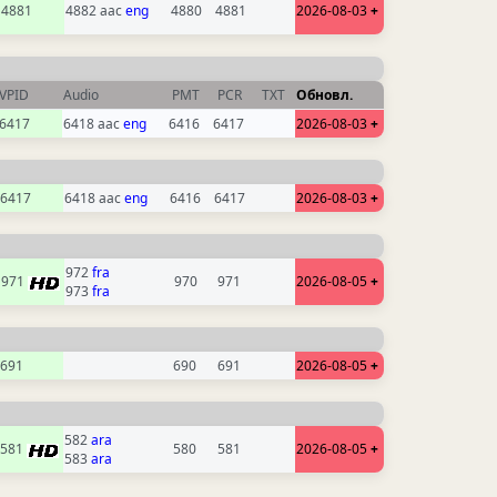
4881
4882 aac
eng
4880
4881
2026-08-03
+
VPID
Audio
PMT
PCR
TXT
Обновл.
6417
6418 aac
eng
6416
6417
2026-08-03
+
6417
6418 aac
eng
6416
6417
2026-08-03
+
972
fra
971
970
971
2026-08-05
+
973
fra
691
690
691
2026-08-05
+
582
ara
581
580
581
2026-08-05
+
583
ara