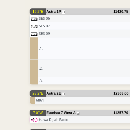
19.2°E
Astra 1P
11420.75
SES 06
SES 07
SES 09
.1.
.2.
.3.
28.2°E
Astra 2E
12363.00
6861
7.0°W
Eutelsat 7 West A
11257.70
Hawa Dijlah Radio