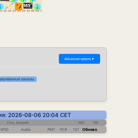
Advanced options
▼
одированные каналы
ия: 2026-08-06 20:04 CET
Сеть, Битрейт
NID
TID
VPID
Audio
PMT
PCR
TXT
Обновл.