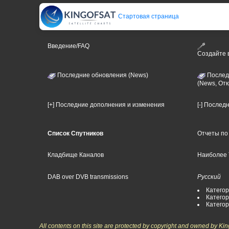
Стартовая страница
Введение/FAQ
Создайте
Последние обновления (News)
Послед
(News, От
[+] Последние дополнения и изменения
[-] Послед
Список Спутников
Отчеты по
Кладбище Каналов
Наиболее 
DAB over DVB transmissions
Русский
Категор
Категор
Катего
All contents on this site are protected by copyright and owned by Ki