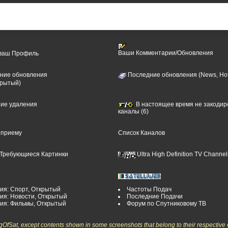
Ваши Комментарии/Обновления
 ваш Профиль
ние обновления
Последние обновления (News, Hot
крытый)
ние удаления
В настоящее время не закоди
каналы (6)
 приему
Список Каналов
Требующиеся Картинки
Ultra High Definition TV Channel
ия: Спорт, Открытый
Частоты Подач
ия: Новости, Открытый
Последние Подачи
рия: Фильмы, Открытый
Форум по Спутниковому ТВ
ngOfSat, except contents shown in some screenshots that belong to their respective 