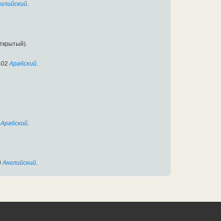
нглийский
.
ткрытый).
402
Арабский
.
Арабский
.
0
Английский
.