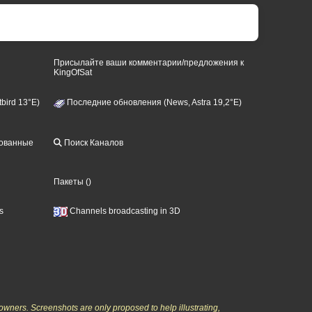
Присылайте ваши комментарии/предложения к
KingOfSat
bird 13°E)
Последние обновления (News, Astra 19,2°E)
рованные
Поиск Каналов
Пакеты
()
s
Channels broadcasting in 3D
owners. Screenshots are only proposed to help illustrating,