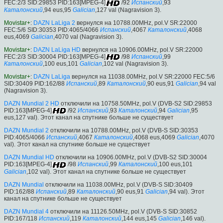
FEC:2/3 SID:29853 PID:163[MPEG-4]
/92
Испанский
,93
Каталонский
,94 eus,95
Galician
,127 val (Nagravision 3).
Movistar+
:
DAZN LaLiga 2
вернулся на 10788.00MHz, pol.V SR:22000
FEC:5/6 SID:30353 PID:4065/4066
Испанский
,4067
Каталонский
,4068
eus,4069
Galician
,4070 val (Nagravision 3).
Movistar+
:
DAZN LaLiga HD
вернулся на 10906.00MHz, pol.V SR:22000
FEC:2/3 SID:30004 PID:163[MPEG-4]
/98
Испанский
,99
Каталонский
,100 eus,101
Galician
,102 val (Nagravision 3).
Movistar+
:
DAZN LaLiga
вернулся на 11038.00MHz, pol.V SR:22000 FEC:5/6
SID:30409 PID:162/88
Испанский
,89
Каталонский
,90 eus,91
Galician
,94 val
(Nagravision 3).
DAZN Mundial 2 HD
отключили на 10758.50MHz, pol.V (DVB-S2 SID:29853
PID:163[MPEG-4]
/92
Испанский
,93
Каталонский
,94
Galician
,95
eus,127 val). Этот канал на спутнике больше не существует
DAZN Mundial 2
отключили на 10788.00MHz, pol.V (DVB-S SID:30353
PID:4065/4066
Испанский
,4067
Каталонский
,4068 eus,4069
Galician
,4070
val). Этот канал на спутнике больше не существует
DAZN Mundial HD
отключили на 10906.00MHz, pol.V (DVB-S2 SID:30004
PID:163[MPEG-4]
/98
Испанский
,99
Каталонский
,100 eus,101
Galician
,102 val). Этот канал на спутнике больше не существует
DAZN Mundial
отключили на 11038.00MHz, pol.V (DVB-S SID:30409
PID:162/88
Испанский
,89
Каталонский
,90 eus,91
Galician
,94 val). Этот
канал на спутнике больше не существует
DAZN Mundial 4
отключили на 11126.50MHz, pol.V (DVB-S SID:30852
PID:167/118
Испанский
,119
Каталонский
,144 eus,145
Galician
,146 val).