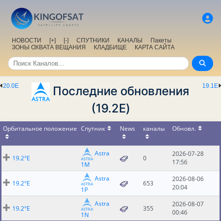
НОВОСТИ
[+]
[-]
СПУТНИКИ
КАНАЛЫ
Пакеты
ЗОНЫ ОХВАТА ВЕЩАНИЯ
КЛАДБИЩЕ
КАРТА САЙТА
20.0E
19.1E
Последние обновления
(19.2E)
Орбитальное положение
Спутник
News
каналы
Обновл.
Astra
2026-07-28
19.2°E
0
17:56
1M
Astra
2026-08-06
19.2°E
653
20:04
1P
Astra
2026-08-07
19.2°E
355
00:46
1N