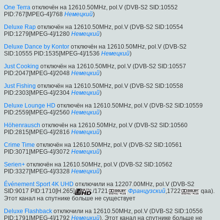
One Terra
отключён на 12610.50MHz, pol.V (DVB-S2 SID:10552
PID:767[MPEG-4]/768
Немецкий
)
Deluxe Rap
отключён на 12610.50MHz, pol.V (DVB-S2 SID:10554
PID:1279[MPEG-4]/1280
Немецкий
)
Deluxe Dance by Kontor
отключён на 12610.50MHz, pol.V (DVB-S2
SID:10555 PID:1535[MPEG-4]/1536
Немецкий
)
Just Cooking
отключён на 12610.50MHz, pol.V (DVB-S2 SID:10557
PID:2047[MPEG-4]/2048
Немецкий
)
Just Fishing
отключён на 12610.50MHz, pol.V (DVB-S2 SID:10558
PID:2303[MPEG-4]/2304
Немецкий
)
Deluxe Lounge HD
отключён на 12610.50MHz, pol.V (DVB-S2 SID:10559
PID:2559[MPEG-4]/2560
Немецкий
)
Höhenrausch
отключён на 12610.50MHz, pol.V (DVB-S2 SID:10560
PID:2815[MPEG-4]/2816
Немецкий
)
Crime Time
отключён на 12610.50MHz, pol.V (DVB-S2 SID:10561
PID:3071[MPEG-4]/3072
Немецкий
)
Serien+
отключён на 12610.50MHz, pol.V (DVB-S2 SID:10562
PID:3327[MPEG-4]/3328
Немецкий
)
Événement Sport 4K UHD
отключили на 12207.00MHz, pol.V (DVB-S2
SID:9017 PID:1710[H.265]
/1721
Французский
,1722
qaa).
Этот канал на спутнике больше не существует
Deluxe Flashback
отключили на 12610.50MHz, pol.V (DVB-S2 SID:10556
PID:1791[MPEG-4]/1792
Немецкий
). Этот канал на спутнике больше не