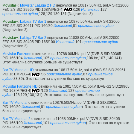
Movistar+
:
Movistar LaLiga 2 HD
вернулся на 10817.50MHz, pol.V SR:22000
FEC:2/3 SID:29965 PID:168[MPEG-4]
/126
Испанский
,127
оригинальное аудио
,128,129,130,131 (Nagravision 3).
Movistar+
:
LaLiga TV Bar 1
вернулся на 10876.50MHz, pol.V SR:22000
FEC:5/6 SID:30611 PID:160/80
Испанский
,81
оригинальное аудио
(Nagravision 3).
Movistar+
:
LaLiga TV Bar 2
вернулся на 11038.00MHz, pol.V SR:22000
FEC:5/6 SID:30405 PID:165/100
Испанский
,101
оригинальное аудио
(Nagravision 3).
Movistar Fanzone
отключили на 10788.00MHz, pol.V (DVB-S SID:30365
PID:166/104
Испанский
,105
оригинальное аудио
,106 tre,107 ,140,141).
Этот канал на спутнике больше не существует
Bar TV Mundial HD
отключили на 10817.50MHz, pol.V (DVB-S2 SID:29951
PID:161[MPEG-4]
/86
оригинальное аудио
,87
оригинальное
аудио
,88,89). Этот канал на спутнике больше не существует
Movistar Fanzone HD
отключили на 10817.50MHz, pol.V (DVB-S2 SID:29965
PID:168[MPEG-4]
/126
Испанский
,127
оригинальное
аудио
,128,129,130,131). Этот канал на спутнике больше не существует
Bar TV Mundial
отключили на 10876.50MHz, pol.V (DVB-S SID:30611
PID:160/80
Испанский
,81
оригинальное аудио
). Этот канал на спутнике
больше не существует
Bar TV Mundial 2
отключили на 11038.00MHz, pol.V (DVB-S SID:30405
PID:165/100
Испанский
,101
оригинальное аудио
). Этот канал на спутнике
больше не существует