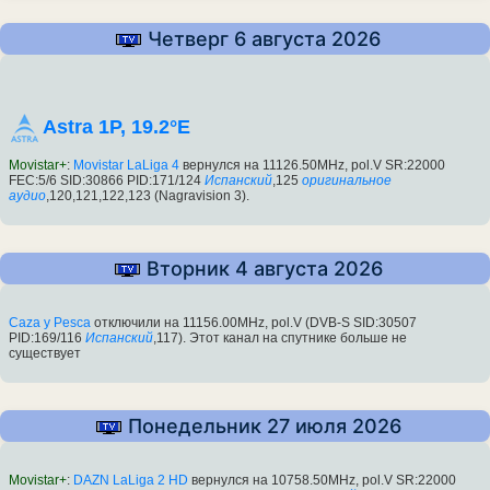
Четверг 6 августа 2026
Astra 1P, 19.2°E
Movistar+
:
Movistar LaLiga 4
вернулся на 11126.50MHz, pol.V SR:22000
FEC:5/6 SID:30866 PID:171/124
Испанский
,125
оригинальное
аудио
,120,121,122,123 (Nagravision 3).
Вторник 4 августа 2026
Caza y Pesca
отключили на 11156.00MHz, pol.V (DVB-S SID:30507
PID:169/116
Испанский
,117). Этот канал на спутнике больше не
существует
Понедельник 27 июля 2026
Movistar+
:
DAZN LaLiga 2 HD
вернулся на 10758.50MHz, pol.V SR:22000