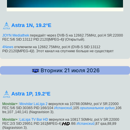
Astra 1N, 19.2°E
JOYN Mediathek
передаёт через DVB-S на 12662.75MHz, pol.H SR:22000
FEC:5/6 SID:13112 PID:2120[MPEG-4]/ (Открытый).
4News
отключили на 12662.75MHz, pol.H (DVB-S SID:13112
PID:2120[MPEG-4]/). Этот канал на спутнике больше не существует
Вторник 21 июля 2026
Astra 1P, 19.2°E
Movistar+
:
Movistar LaLiga 2
вернулся на 10788.00MHz, pol.V SR:22000
FEC:5/6 SID:30365 PID:166/104
Испанский
,105
оригинальное аудио
,106
tre,107 ,140,141 (Nagravision 3).
Movistar+
:
LaLiga TV Bar HD
вернулся на 10817.50MHz, pol.V SR:22000
FEC:2/3 SID:29951 PID:161[MPEG-4]
/86
Испанский
,87 qaa,88,89
(Nagravision 3).