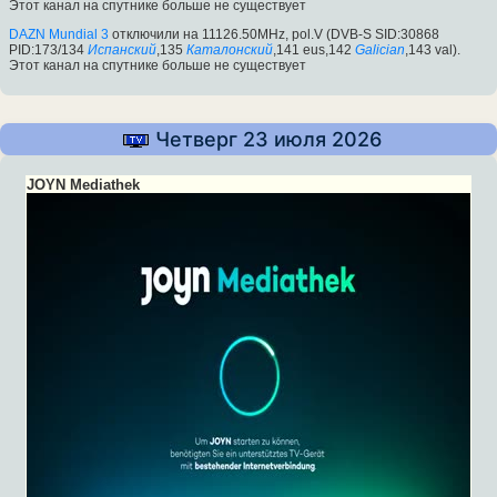
Этот канал на спутнике больше не существует
DAZN Mundial 3
отключили на 11126.50MHz, pol.V (DVB-S SID:30868
PID:173/134
Испанский
,135
Каталонский
,141 eus,142
Galician
,143 val).
Этот канал на спутнике больше не существует
Четверг 23 июля 2026
JOYN Mediathek