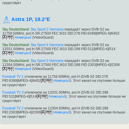
существует
Astra 1P, 19.2°E
Sky Deutschland
:
Sky Sport 2 Germany
передаёт через DVB-S2 на
11758.50MHz, pol.H SR:27500 FEC:9/10 SID:278 PID:6399[MPEG-4]/6402
Немецкий
(VideoGuard).
Sky Deutschland
:
Sky Sport 4 Germany
передаёт через DVB-S2 на
12031.50MHz, pol.H SR:27500 FEC:9/10 SID:298 PID:511[MPEG-4]/514
Немецкий
(VideoGuard).
Sky Deutschland
:
Sky Sport 3 Germany
передаёт через DVB-S2 на
12304.50MHz, pol.H SR:27500 FEC:9/10 SID:288 PID:2303[MPEG-4]/2306
Немецкий
(VideoGuard).
Fussball TV 1
отключили на 11758.50MHz, pol.H (DVB-S2 SID:278
PID:6399[MPEG-4]/6402
Немецкий
). Этот канал на спутнике больше
не существует
Fussball TV 3
отключили на 12031.50MHz, pol.H (DVB-S2 SID:298
PID:511[MPEG-4]/514
Немецкий
). Этот канал на спутнике больше не
существует
Fussball TV 2
отключили на 12304.50MHz, pol.H (DVB-S2 SID:288
PID:2303[MPEG-4]/2306
Немецкий
). Этот канал на спутнике больше
не существует