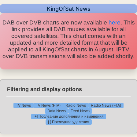
KingOfSat News
DAB over DVB charts are now available
here
. This
link provides all DAB muxes available for all
covered satellites. This chart comes with an
updated and more detailed format that will be
applied to all KingOfSat charts in August. IPTV
over DVB transmissions will also be added shortly.
Filtering and display options
TV News
TV News (FTA)
Radio News
Radio News (FTA)
Data News
Feed News
[+] Последние дополнения и изменения
[-] Последние удаления