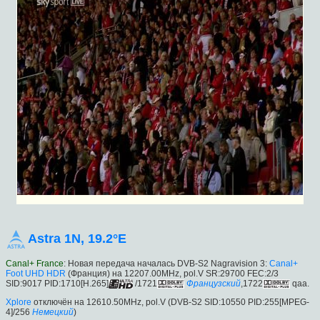
Astra 1N, 19.2°E
Canal+ France
: Новая передача началась DVB-S2 Nagravision 3:
Canal+
Foot UHD HDR
(Франция) на 12207.00MHz, pol.V SR:29700 FEC:2/3
SID:9017 PID:1710[H.265]
/1721
Французский
,1722
qaa.
Xplore
отключён на 12610.50MHz, pol.V (DVB-S2 SID:10550 PID:255[MPEG-
4]/256
Немецкий
)