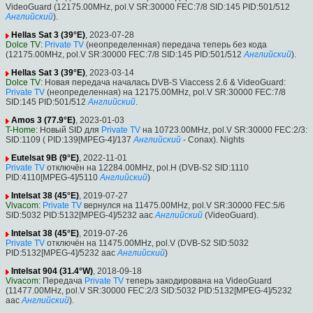
VideoGuard (12175.00MHz, pol.V SR:30000 FEC:7/8 SID:145 PID:501/512
Английский
).
Hellas Sat 3 (39°E)
, 2023-07-28
Dolce TV
:
Private TV
(неопределенная) передача теперь без кода
(12175.00MHz, pol.V SR:30000 FEC:7/8 SID:145 PID:501/512
Английский
).
Hellas Sat 3 (39°E)
, 2023-03-14
Dolce TV
: Новая передача началась DVB-S Viaccess 2.6 & VideoGuard:
Private TV
(неопределенная) на 12175.00MHz, pol.V SR:30000 FEC:7/8
SID:145 PID:501/512
Английский
.
Amos 3 (77.9°E)
, 2023-01-03
T-Home
: Новый SID для
Private TV
на 10723.00MHz, pol.V SR:30000 FEC:2/3:
SID:1109 ( PID:139[MPEG-4]/137
Английский
- Conax). Nights
Eutelsat 9B (9°E)
, 2022-11-01
Private TV
отключён на 12284.00MHz, pol.H (DVB-S2 SID:1110
PID:4110[MPEG-4]/5110
Английский
)
Intelsat 38 (45°E)
, 2019-07-27
Vivacom
:
Private TV
вернулся на 11475.00MHz, pol.V SR:30000 FEC:5/6
SID:5032 PID:5132[MPEG-4]/5232 aac
Английский
(VideoGuard).
Intelsat 38 (45°E)
, 2019-07-26
Private TV
отключён на 11475.00MHz, pol.V (DVB-S2 SID:5032
PID:5132[MPEG-4]/5232 aac
Английский
)
Intelsat 904 (31.4°W)
, 2018-09-18
Vivacom
: Передача
Private TV
теперь закодирована на VideoGuard
(11477.00MHz, pol.V SR:30000 FEC:2/3 SID:5032 PID:5132[MPEG-4]/5232
aac
Английский
).