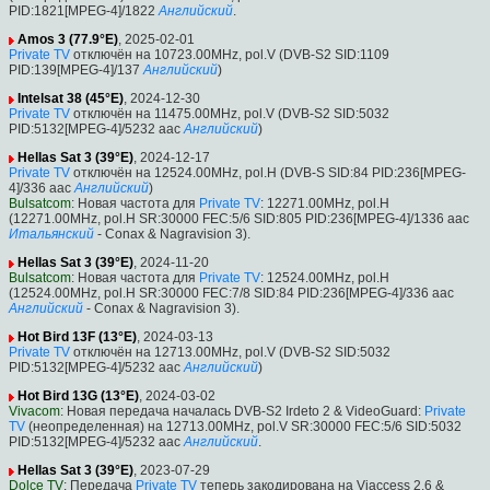
PID:1821[MPEG-4]/1822
Английский
.
Amos 3 (77.9°E)
, 2025-02-01
Private TV
отключён на 10723.00MHz, pol.V (DVB-S2 SID:1109
PID:139[MPEG-4]/137
Английский
)
Intelsat 38 (45°E)
, 2024-12-30
Private TV
отключён на 11475.00MHz, pol.V (DVB-S2 SID:5032
PID:5132[MPEG-4]/5232 aac
Английский
)
Hellas Sat 3 (39°E)
, 2024-12-17
Private TV
отключён на 12524.00MHz, pol.H (DVB-S SID:84 PID:236[MPEG-
4]/336 aac
Английский
)
Bulsatcom
: Новая частота для
Private TV
: 12271.00MHz, pol.H
(12271.00MHz, pol.H SR:30000 FEC:5/6 SID:805 PID:236[MPEG-4]/1336 aac
Итальянский
- Conax & Nagravision 3).
Hellas Sat 3 (39°E)
, 2024-11-20
Bulsatcom
: Новая частота для
Private TV
: 12524.00MHz, pol.H
(12524.00MHz, pol.H SR:30000 FEC:7/8 SID:84 PID:236[MPEG-4]/336 aac
Английский
- Conax & Nagravision 3).
Hot Bird 13F (13°E)
, 2024-03-13
Private TV
отключён на 12713.00MHz, pol.V (DVB-S2 SID:5032
PID:5132[MPEG-4]/5232 aac
Английский
)
Hot Bird 13G (13°E)
, 2024-03-02
Vivacom
: Новая передача началась DVB-S2 Irdeto 2 & VideoGuard:
Private
TV
(неопределенная) на 12713.00MHz, pol.V SR:30000 FEC:5/6 SID:5032
PID:5132[MPEG-4]/5232 aac
Английский
.
Hellas Sat 3 (39°E)
, 2023-07-29
Dolce TV
: Передача
Private TV
теперь закодирована на Viaccess 2.6 &