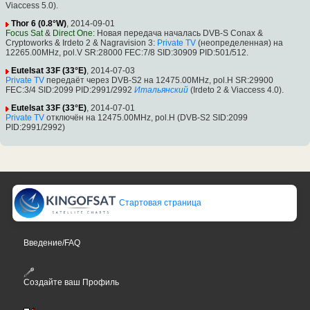
Viaccess 5.0).
Thor 6 (0.8°W)
, 2014-09-01
Focus Sat
&
Direct One
: Новая передача началась DVB-S Conax &
Cryptoworks & Irdeto 2 & Nagravision 3:
Private TV
(неопределенная) на
12265.00MHz, pol.V SR:28000 FEC:7/8 SID:30909 PID:501/512.
Eutelsat 33F (33°E)
, 2014-07-03
Private TV
передаёт через DVB-S2 на 12475.00MHz, pol.H SR:29900
FEC:3/4 SID:2099 PID:2991/2992
Итальянский
(Irdeto 2 & Viaccess 4.0).
Eutelsat 33F (33°E)
, 2014-07-01
Private TV
отключён на 12475.00MHz, pol.H (DVB-S2 SID:2099
PID:2991/2992)
Стартовая страница
Введение/FAQ
Создайте ваш Профиль