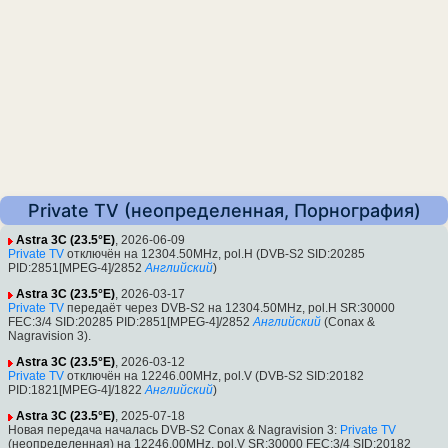
Private TV (неопределенная, Порнография)
Astra 3C (23.5°E)
, 2026-06-09
Private TV
отключён на 12304.50MHz, pol.H (DVB-S2 SID:20285
PID:2851[MPEG-4]/2852
Английский
)
Astra 3C (23.5°E)
, 2026-03-17
Private TV
передаёт через DVB-S2 на 12304.50MHz, pol.H SR:30000
FEC:3/4 SID:20285 PID:2851[MPEG-4]/2852
Английский
(Conax &
Nagravision 3).
Astra 3C (23.5°E)
, 2026-03-12
Private TV
отключён на 12246.00MHz, pol.V (DVB-S2 SID:20182
PID:1821[MPEG-4]/1822
Английский
)
Astra 3C (23.5°E)
, 2025-07-18
Новая передача началась DVB-S2 Conax & Nagravision 3:
Private TV
(неопределенная) на 12246.00MHz, pol.V SR:30000 FEC:3/4 SID:20182