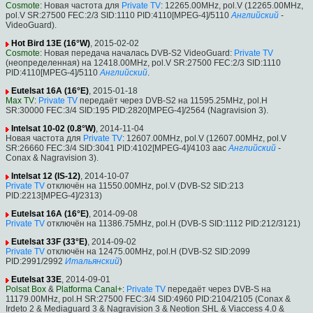
Cosmote
: Новая частота для
Private TV
: 12265.00MHz, pol.V (12265.00MHz,
pol.V SR:27500 FEC:2/3 SID:1110 PID:4110[MPEG-4]/5110
Английский
-
VideoGuard).
Hot Bird 13E (16°W)
, 2015-02-02
Cosmote
: Новая передача началась DVB-S2 VideoGuard:
Private TV
(неопределенная) на 12418.00MHz, pol.V SR:27500 FEC:2/3 SID:1110
PID:4110[MPEG-4]/5110
Английский
.
Eutelsat 16A (16°E)
, 2015-01-18
Max TV
:
Private TV
передаёт через DVB-S2 на 11595.25MHz, pol.H
SR:30000 FEC:3/4 SID:195 PID:2820[MPEG-4]/2564 (Nagravision 3).
Intelsat 10-02 (0.8°W)
, 2014-11-04
Новая частота для
Private TV
: 12607.00MHz, pol.V (12607.00MHz, pol.V
SR:26660 FEC:3/4 SID:3041 PID:4102[MPEG-4]/4103 aac
Английский
-
Conax & Nagravision 3).
Intelsat 12 (IS-12)
, 2014-10-07
Private TV
отключён на 11550.00MHz, pol.V (DVB-S2 SID:213
PID:2213[MPEG-4]/2313)
Eutelsat 16A (16°E)
, 2014-09-08
Private TV
отключён на 11386.75MHz, pol.H (DVB-S SID:1112 PID:212/3121)
Eutelsat 33F (33°E)
, 2014-09-02
Private TV
отключён на 12475.00MHz, pol.H (DVB-S2 SID:2099
PID:2991/2992
Итальянский
)
Eutelsat 33E
, 2014-09-01
Polsat Box
&
Platforma Canal+
:
Private TV
передаёт через DVB-S на
11179.00MHz, pol.H SR:27500 FEC:3/4 SID:4960 PID:2104/2105 (Conax &
Irdeto 2 & Mediaguard 3 & Nagravision 3 & Neotion SHL & Viaccess 4.0 &