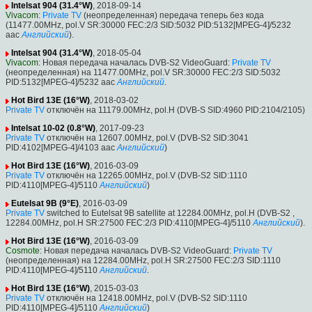
Intelsat 904 (31.4°W)
, 2018-09-14
Vivacom
:
Private TV
(неопределенная) передача теперь без кода
(11477.00MHz, pol.V SR:30000 FEC:2/3 SID:5032 PID:5132[MPEG-4]/5232
aac
Английский
).
Intelsat 904 (31.4°W)
, 2018-05-04
Vivacom
: Новая передача началась DVB-S2 VideoGuard:
Private TV
(неопределенная) на 11477.00MHz, pol.V SR:30000 FEC:2/3 SID:5032
PID:5132[MPEG-4]/5232 aac
Английский
.
Hot Bird 13E (16°W)
, 2018-03-02
Private TV
отключён на 11179.00MHz, pol.H (DVB-S SID:4960 PID:2104/2105)
Intelsat 10-02 (0.8°W)
, 2017-09-23
Private TV
отключён на 12607.00MHz, pol.V (DVB-S2 SID:3041
PID:4102[MPEG-4]/4103 aac
Английский
)
Hot Bird 13E (16°W)
, 2016-03-09
Private TV
отключён на 12265.00MHz, pol.V (DVB-S2 SID:1110
PID:4110[MPEG-4]/5110
Английский
)
Eutelsat 9B (9°E)
, 2016-03-09
Private TV
switched to Eutelsat 9B satellite at 12284.00MHz, pol.H (DVB-S2 ,
12284.00MHz, pol.H SR:27500 FEC:2/3 PID:4110[MPEG-4]/5110
Английский
).
Hot Bird 13E (16°W)
, 2016-03-09
Cosmote
: Новая передача началась DVB-S2 VideoGuard:
Private TV
(неопределенная) на 12284.00MHz, pol.H SR:27500 FEC:2/3 SID:1110
PID:4110[MPEG-4]/5110
Английский
.
Hot Bird 13E (16°W)
, 2015-03-03
Private TV
отключён на 12418.00MHz, pol.V (DVB-S2 SID:1110
PID:4110[MPEG-4]/5110
Английский
)