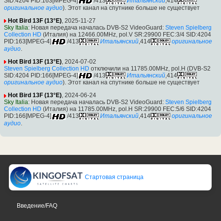
SID:4204 PID:163[MPEG-4]
/413
Итальянский
,414
оригинальное аудио
). Этот канал на спутнике больше не существует
Hot Bird 13F (13°E)
, 2025-11-27
Sky Italia
: Новая передача началась DVB-S2 VideoGuard:
Steven Spielberg
Collection HD
(Италия) на 12466.00MHz, pol.V SR:29900 FEC:3/4 SID:4204
PID:163[MPEG-4]
/413
Итальянский
,414
оригинальное
аудио
.
Hot Bird 13F (13°E)
, 2024-07-02
Steven Spielberg Collection HD
отключили на 11785.00MHz, pol.H (DVB-S2
SID:4204 PID:166[MPEG-4]
/413
Итальянский
,414
оригинальное аудио
). Этот канал на спутнике больше не существует
Hot Bird 13F (13°E)
, 2024-06-24
Sky Italia
: Новая передача началась DVB-S2 VideoGuard:
Steven Spielberg
Collection HD
(Италия) на 11785.00MHz, pol.H SR:29900 FEC:5/6 SID:4204
PID:166[MPEG-4]
/413
Итальянский
,414
оригинальное
аудио
.
Стартовая страница
Введение/FAQ