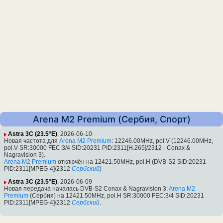
Arena M2 Premium (Сербия, Спорт)
Astra 3C (23.5°E)
, 2026-06-10
Новая частота для
Arena M2 Premium
: 12246.00MHz, pol.V (12246.00MHz,
pol.V SR:30000 FEC:3/4 SID:20231 PID:2311[H.265]/2312 - Conax &
Nagravision 3).
Arena M2 Premium
отключён на 12421.50MHz, pol.H (DVB-S2 SID:20231
PID:2311[MPEG-4]/2312
Сербский
)
Astra 3C (23.5°E)
, 2026-06-09
Новая передача началась DVB-S2 Conax & Nagravision 3:
Arena M2
Premium
(Сербия) на 12421.50MHz, pol.H SR:30000 FEC:3/4 SID:20231
PID:2311[MPEG-4]/2312
Сербский
.