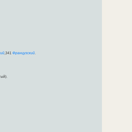
кий
,341
Французский
.
тый).