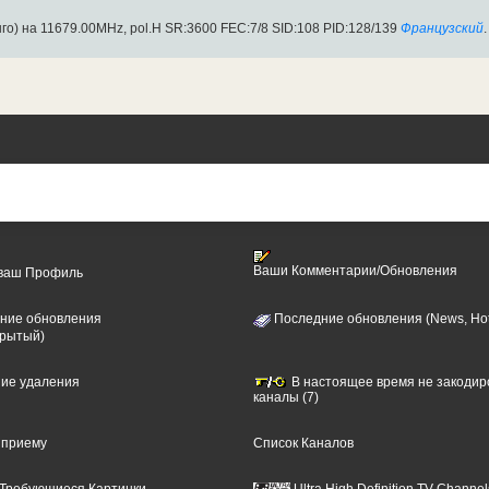
го) на 11679.00MHz, pol.H SR:3600 FEC:7/8 SID:108 PID:128/139
Французский
.
Ваши Комментарии/Обновления
 ваш Профиль
ние обновления
Последние обновления (News, Hot
крытый)
ние удаления
В настоящее время не закоди
каналы (7)
 приему
Список Каналов
Требующиеся Картинки
Ultra High Definition TV Channel