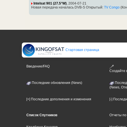
Intelsat 901 (27.5°W)
, 2004-07-21
Новая передача началась DVB-S Открытый:
TV Congo
(Кон
Стартовая страница
Введение/FAQ
Создайте
Последние обновления (News)
Послед
(News, От
[+] Последние дополнения и изменения
[-] Послед
Список Спутников
Отчеты по
Кладбище Каналов
Наиболее 