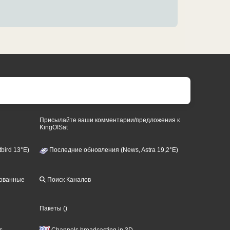
Присылайте ваши комментарии/предложения к
KingOfSat
bird 13°E)
Последние обновления (News, Astra 19,2°E)
рованные
Поиск Каналов
Пакеты
()
s
Channels broadcasting in 3D