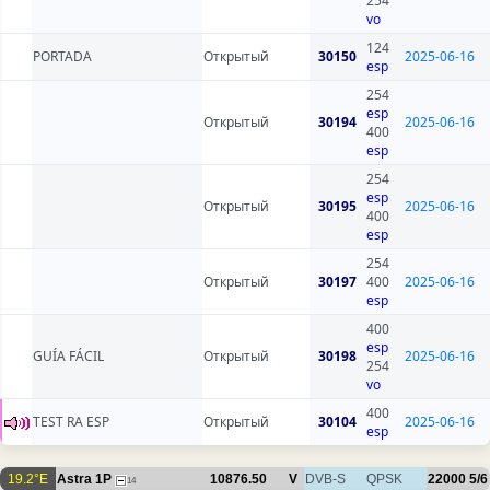
254
vo
124
PORTADA
Открытый
30150
2025-06-16
esp
254
esp
Открытый
30194
2025-06-16
400
esp
254
esp
Открытый
30195
2025-06-16
400
esp
254
Открытый
30197
400
2025-06-16
esp
400
esp
GUÍA FÁCIL
Открытый
30198
2025-06-16
254
vo
400
TEST RA ESP
Открытый
30104
2025-06-16
esp
19.2°E
Astra 1P
10876.50
V
DVB-S
QPSK
22000
5/6
14