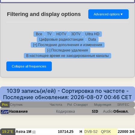
Filtering and display options
Advanced options
▼
Все
TV
HDTV
3DTV
Ultra HD
Цифровые радиостанции
Data
[+] Последние дополнения и изменения
[-] Последние удаления
В настоящее время не закодированные каналы
1039 запись(и/ей) - Сортировка по частоте -
Последние обновления: 2026-08-07 00:46 CET
Pos
Спутник
Частота
Pol
Стандарт
Модуляция
SR/FEC
Название
Кодировка
SID
Audio
Обновл.
19.2°E
Astra 1M
10714.25
H
DVB-S2
QPSK
22000
3/4