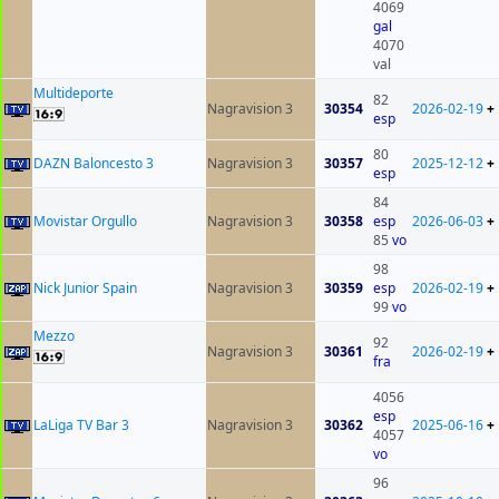
4069
gal
4070
val
Multideporte
82
Nagravision 3
30354
2026-02-19
+
esp
80
DAZN Baloncesto 3
Nagravision 3
30357
2025-12-12
+
esp
84
Movistar Orgullo
Nagravision 3
30358
esp
2026-06-03
+
85
vo
98
Nick Junior Spain
Nagravision 3
30359
esp
2026-02-19
+
99
vo
Mezzo
92
Nagravision 3
30361
2026-02-19
+
fra
4056
esp
LaLiga TV Bar 3
Nagravision 3
30362
2025-06-16
+
4057
vo
96