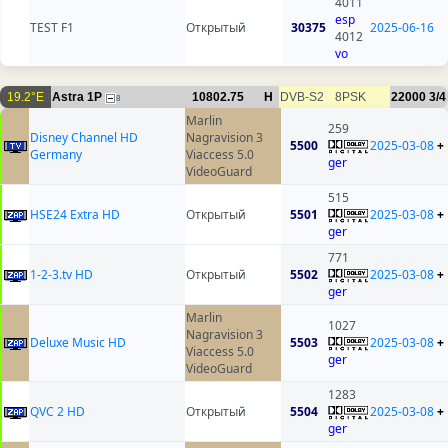
4011
esp
TEST F1
Открытый
30375
2025-06-16
4012
vo
19.2°E
Astra 1P
10802.75
H
DVB-S2
8PSK
22000
3/4
8
Marlin
259
Disney Channel HD
Nagravision 3
5500
2025-03-08
+
Germany
Viaccess 5.0
ger
VideoGuard
515
HSE24 Extra HD
Открытый
5501
2025-03-08
+
ger
771
1-2-3.tv HD
Открытый
5502
2025-03-08
+
ger
Marlin
1027
Nagravision 3
Deluxe Music HD
5503
2025-03-08
+
Viaccess 5.0
ger
VideoGuard
1283
QVC 2 HD
Открытый
5504
2025-03-08
+
ger