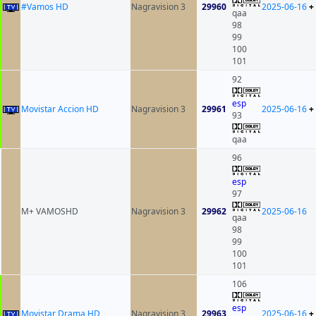
#Vamos HD
Nagravision 3
29960
2025-06-16
+
qaa
98
99
100
101
92
esp
Movistar Accion HD
Nagravision 3
29961
2025-06-16
+
93
qaa
96
esp
97
M+ VAMOSHD
Nagravision 3
29962
2025-06-16
qaa
98
99
100
101
106
esp
Movistar Drama HD
Nagravision 3
29963
2025-06-16
+