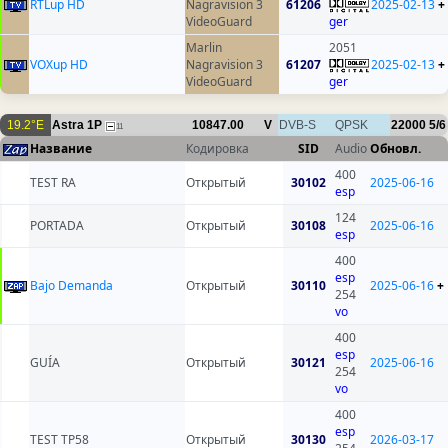
RTLup HD
Nagravision 3
61206
2025-02-13
+
VideoGuard
ger
Marlin
2051
VOXup HD
Nagravision 3
61207
2025-02-13
+
VideoGuard
ger
19.2°E
Astra 1P
10847.00
V
DVB-S
QPSK
22000
5/6
11
Название
Кодировка
SID
Audio
Обновл.
400
TEST RA
Открытый
30102
2025-06-16
esp
124
PORTADA
Открытый
30108
2025-06-16
esp
400
esp
Bajo Demanda
Открытый
30110
2025-06-16
+
254
vo
400
esp
GUÍA
Открытый
30121
2025-06-16
254
vo
400
esp
TEST TP58
Открытый
30130
2026-03-17