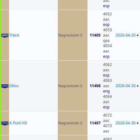
aac
esp
4052
aac
esp
4053
Trece
Nagravision 3
11405
aac
2026-04-30
+
qaa
4054
aac
esp
4062
aac
esp
4063
Dkiss
Nagravision 3
11406
aac
2026-04-30
+
eng
4064
aac
esp
4072
aac
A Punt HD
Nagravision 3
11407
2026-04-30
+
4073
aac
4082