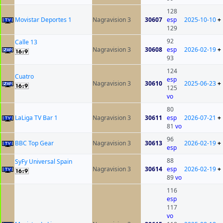
128
Movistar Deportes 1
Nagravision 3
30607
esp
2025-10-10
+
129
92
Calle 13
Nagravision 3
30608
esp
2026-02-19
+
93
124
Cuatro
esp
Nagravision 3
30610
2025-06-23
+
125
vo
80
LaLiga TV Bar 1
Nagravision 3
30611
esp
2026-07-21
+
81
vo
96
BBC Top Gear
Nagravision 3
30613
2026-02-19
+
esp
88
SyFy Universal Spain
Nagravision 3
30614
esp
2026-02-19
+
89
vo
116
esp
117
vo