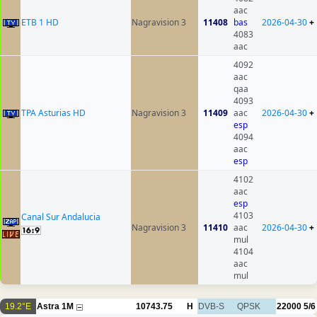
aac
ETB 1 HD
Nagravision 3
11408
bas
2026-04-30
+
4083
aac
4092
aac
qaa
4093
TPA Asturias HD
Nagravision 3
11409
aac
2026-04-30
+
esp
4094
aac
esp
4102
aac
esp
4103
Canal Sur Andalucia
Nagravision 3
11410
aac
2026-04-30
+
mul
4104
aac
mul
19.2°E
Astra 1M
10743.75
H
DVB-S
QPSK
22000
5/6