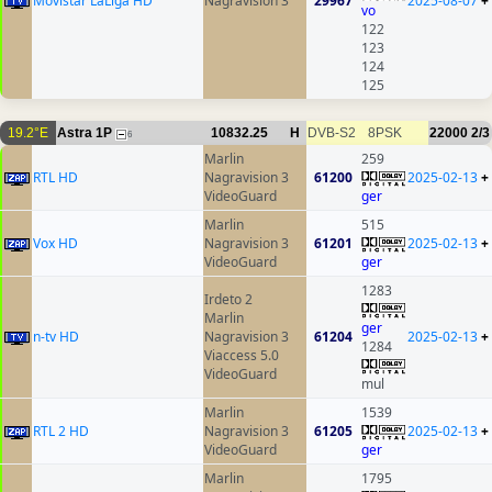
Movistar LaLiga HD
Nagravision 3
29967
2025-08-07
+
vo
122
123
124
125
19.2°E
Astra 1P
10832.25
H
DVB-S2
8PSK
22000
2/3
6
Marlin
259
RTL HD
Nagravision 3
61200
2025-02-13
+
VideoGuard
ger
Marlin
515
Vox HD
Nagravision 3
61201
2025-02-13
+
VideoGuard
ger
1283
Irdeto 2
Marlin
ger
n-tv HD
Nagravision 3
61204
2025-02-13
+
1284
Viaccess 5.0
VideoGuard
mul
Marlin
1539
RTL 2 HD
Nagravision 3
61205
2025-02-13
+
VideoGuard
ger
Marlin
1795