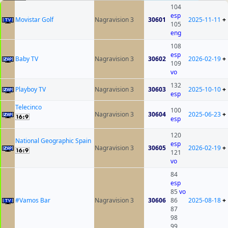
104
esp
Movistar Golf
Nagravision 3
30601
2025-11-11
+
105
eng
108
esp
Baby TV
Nagravision 3
30602
2026-02-19
+
109
vo
132
Playboy TV
Nagravision 3
30603
2025-10-10
+
esp
Telecinco
100
Nagravision 3
30604
2025-06-23
+
esp
120
National Geographic Spain
esp
Nagravision 3
30605
2026-02-19
+
121
vo
84
esp
85
vo
#Vamos Bar
Nagravision 3
30606
86
2025-08-18
+
87
98
99