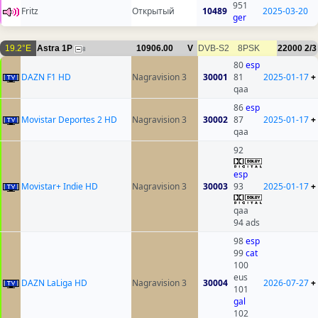
951
Fritz
Открытый
10489
2025-03-20
ger
19.2°E
Astra 1P
10906.00
V
DVB-S2
8PSK
22000
2/3
8
80
esp
DAZN F1 HD
Nagravision 3
30001
81
2025-01-17
+
qaa
86
esp
Movistar Deportes 2 HD
Nagravision 3
30002
87
2025-01-17
+
qaa
92
esp
Movistar+ Indie HD
Nagravision 3
30003
93
2025-01-17
+
qaa
94 ads
98
esp
99
cat
100
eus
DAZN LaLiga HD
Nagravision 3
30004
2026-07-27
+
101
gal
102