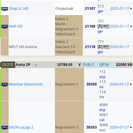
512
Shop LC HD
Открытый
21107
2025-01-17
+
ger
Irdeto 2
771
Marlin
Welt HD
21108
2025-01-17
+
Nagravision 3
ger
VideoGuard
Irdeto 2
771
WELT HD Austria
Viaccess 5.0
21118
2025-01-17
VideoGuard
ger
19.2°E
Astra 1P
10788.00
V
DVB-S
QPSK
22000
5/6
16
112
esp
113
Movistar Baloncesto
Nagravision 3
30350
2026-05-12
+
vo
114
tre
4066
esp
4067
cat
4068
DAZN LaLiga 2
Nagravision 3
30353
2026-07-27
+
eus