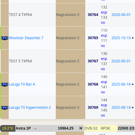
132
esp
TEST 4 TXP64
Nagravision 3
30764
2026-06-01
133
vo
110
esp
Movistar Deportes 7
Nagravision 3
30765
2025-10-10
+
111
vo
136
esp
TEST 5 TXP64
Nagravision 3
30767
2026-06-01
137
vo
140
esp
LaLiga TV Bar 4
Nagravision 3
30768
2025-06-16
+
141
vo
144
esp
LaLiga TV Hypermotion 2
Nagravision 3
30769
2025-08-18
+
145
vo
19.2°E
Astra 1P
10964.25
H
DVB-S2
8PSK
22000
2/3
6