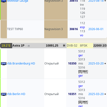
Movistar LaLiga
Nagravision 3
30615
118
2025-08-18
+
tre
119
126
127
112
esp
TEST TXP60
Nagravision 3
30616
2026-06-01
113
vo
19.2°E
Astra 1P
10891.25
H
DVB-S2
8PSK
22000
2/3
26
5312
ger
5313
rbb Brandenburg HD
Открытый
10350
mis
2025-03-20
+
5316
ger
5312
ger
5313
rbb Berlin HD
Открытый
10351
mis
2025-03-20
+
5316
ger