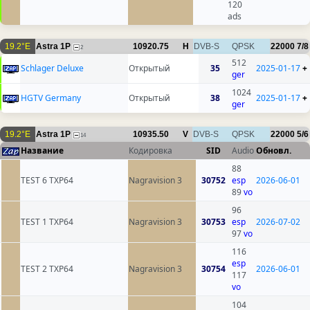
120
ads
19.2°E
Astra 1P
10920.75
H
DVB-S
QPSK
22000
7/8
2
512
Schlager Deluxe
Открытый
35
2025-01-17
+
ger
1024
HGTV Germany
Открытый
38
2025-01-17
+
ger
19.2°E
Astra 1P
10935.50
V
DVB-S
QPSK
22000
5/6
14
Название
Кодировка
SID
Audio
Обновл.
88
TEST 6 TXP64
Nagravision 3
30752
esp
2026-06-01
89
vo
96
TEST 1 TXP64
Nagravision 3
30753
esp
2026-07-02
97
vo
116
esp
TEST 2 TXP64
Nagravision 3
30754
2026-06-01
117
vo
104