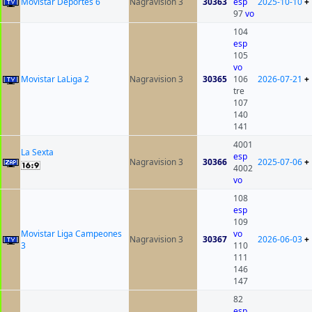
Movistar Deportes 6
Nagravision 3
30363
esp
2025-10-10
+
97
vo
104
esp
105
vo
Movistar LaLiga 2
Nagravision 3
30365
106
2026-07-21
+
tre
107
140
141
4001
La Sexta
esp
Nagravision 3
30366
2025-07-06
+
4002
vo
108
esp
109
Movistar Liga Campeones
vo
Nagravision 3
30367
2026-06-03
+
3
110
111
146
147
82
esp