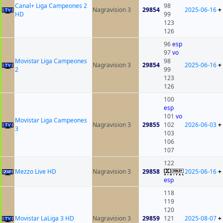
Canal+ Liga Campeones 2
98
Nagravision 3
29854
2025-06-16
+
HD
99
123
126
96
esp
97
vo
Movistar Liga Campeones
98
Nagravision 3
29854
2025-06-16
+
2
99
123
126
100
esp
101
vo
Movistar Liga Campeones
Nagravision 3
29855
102
2026-06-03
+
3
103
106
107
122
Mezzo Live HD
Nagravision 3
29858
2025-06-16
+
esp
118
119
120
Movistar LaLiga 3 HD
Nagravision 3
29859
121
2025-08-07
+