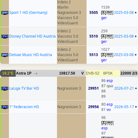
Irdeto 2
Marlin
1539
Sport 1 HD (Germany)
Nagravision 3
5505
2025-03-08
+
Viaccess 5.0
ger
VideoGuard
Irdeto 2
259
Disney Channel HD Austria
Viaccess 5.0
5510
2025-03-08
+
VideoGuard
ger
Irdeto 2
1027
Deluxe Music HD Austria
Viaccess 5.0
5513
2025-03-08
+
VideoGuard
ger
19.2°E
Astra 1P
10817.50
V
DVB-S2
8PSK
22000
2/3
9
86
esp
87 qaa
LaLiga TV Bar HD
Nagravision 3
29951
2026-07-21
+
88
89
80
esp
1“ Federacion HD
Nagravision 3
29956
2026-05-17
+
81
vo
96
esp
97