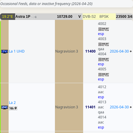
Occasional Feeds, data or inactive frequency
(2026-04-20)
19.2°E
Astra 1P
10729.00
V
DVB-S2
8PSK
23500
3/4
11
4002
esp
4003
qaa
La 1 UHD
Nagravision 3
11400
2026-04-30
+
4004
esp
4005
esp
4012
aac
esp
4013
La 2
Nagravision 3
11401
aac
2026-04-30
+
qaa
4014
aac
esp