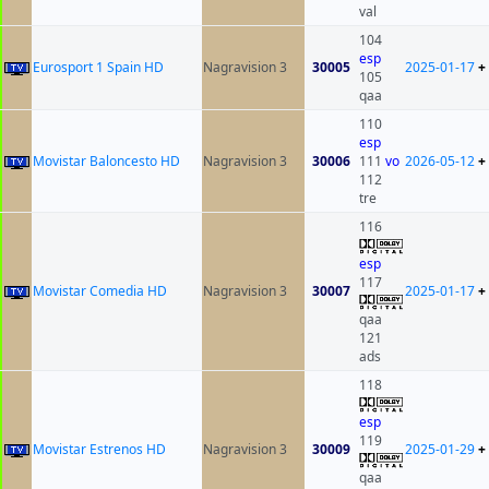
val
104
esp
Eurosport 1 Spain HD
Nagravision 3
30005
2025-01-17
+
105
qaa
110
esp
Movistar Baloncesto HD
Nagravision 3
30006
111
vo
2026-05-12
+
112
tre
116
esp
117
Movistar Comedia HD
Nagravision 3
30007
2025-01-17
+
qaa
121
ads
118
esp
119
Movistar Estrenos HD
Nagravision 3
30009
2025-01-29
+
qaa