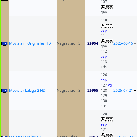
107
qaa
110
esp
111
Movistar+ Originales HD
Nagravision 3
29964
2025-06-16
+
qaa
112
esp
113
ads
126
esp
127
vo
Movistar LaLiga 2 HD
Nagravision 3
29965
128
2026-07-21
+
129
130
131
120
esp
121