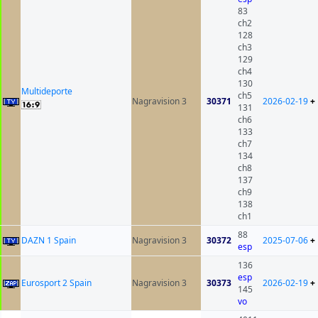
83
ch2
128
ch3
129
ch4
130
Multideporte
ch5
Nagravision 3
30371
2026-02-19
+
131
ch6
133
ch7
134
ch8
137
ch9
138
ch1
88
DAZN 1 Spain
Nagravision 3
30372
2025-07-06
+
esp
136
esp
Eurosport 2 Spain
Nagravision 3
30373
2026-02-19
+
145
vo