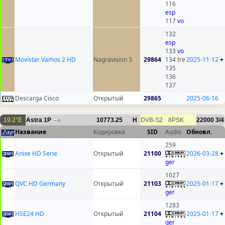
116
esp
117
vo
132
esp
133
vo
Movistar Vamos 2 HD
Nagravision 3
29864
134 tre
2025-11-12
+
135
136
137
Descarga Cisco
Открытый
29865
2025-06-16
19.2°E
Astra 1P
10773.25
H
DVB-S2
8PSK
22000
3/4
6
Название
Кодировка
SID
Audio
Обновл.
259
Anixe HD Serie
Открытый
21100
2026-03-28
+
ger
1027
QVC HD Germany
Открытый
21103
2025-01-17
+
ger
1283
HSE24 HD
Открытый
21104
2025-01-17
+
ger