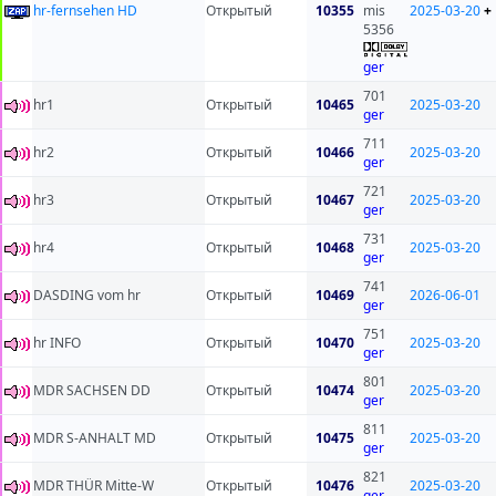
hr-fernsehen HD
Открытый
10355
mis
2025-03-20
+
5356
ger
701
hr1
Открытый
10465
2025-03-20
ger
711
hr2
Открытый
10466
2025-03-20
ger
721
hr3
Открытый
10467
2025-03-20
ger
731
hr4
Открытый
10468
2025-03-20
ger
741
DASDING vom hr
Открытый
10469
2026-06-01
ger
751
hr INFO
Открытый
10470
2025-03-20
ger
801
MDR SACHSEN DD
Открытый
10474
2025-03-20
ger
811
MDR S-ANHALT MD
Открытый
10475
2025-03-20
ger
821
MDR THÜR Mitte-W
Открытый
10476
2025-03-20
ger