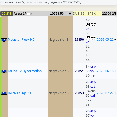
Occasional Feeds, data or inactive frequency
(2022-12-23)
19.2°E
Astra 1P
10758.50
V
DVB-S2
8PSK
22000
2/3
10
80
esp
81
Movistar Plus+ HD
Nagravision 3
29850
2026-05-22
+
vo
82
83
87
88
84
esp
LaLiga TV Hypermotion
Nagravision 3
29851
85
vo
2025-06-16
+
86 tre
92
esp
93
cat
94 eus
DAZN LaLiga 2 HD
Nagravision 3
29853
2026-07-27
+
95
gal
127
val
96
esp
97
vo