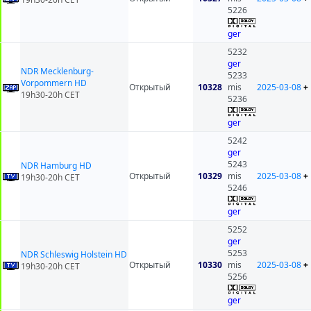
5226
ger
5232
ger
NDR Mecklenburg-
5233
Vorpommern HD
Открытый
10328
mis
2025-03-08
+
19h30-20h CET
5236
ger
5242
ger
5243
NDR Hamburg HD
Открытый
10329
mis
2025-03-08
+
19h30-20h CET
5246
ger
5252
ger
5253
NDR Schleswig Holstein HD
Открытый
10330
mis
2025-03-08
+
19h30-20h CET
5256
ger