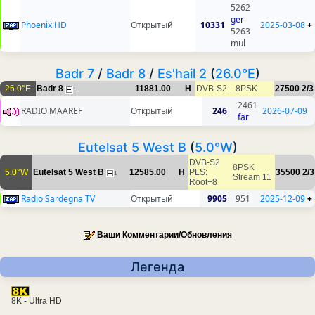
5262
ger
Phoenix HD
Открытый
10331
2025-03-08
+
5263
mul
Badr 7
/
Badr 8
/
Es'hail 2
(
26.0°E
)
26.0°E
Badr 8
11881.00
H
DVB-S2
8PSK
27500
2/3
1
2461
RADIO MAAREF
Открытый
246
2026-07-09
far
Eutelsat 5 West B
(
5.0°W
)
DVB-S2
8PSK
5.0°W
Eutelsat 5 West B
12585.00
H
PLS:
35500
2/3
1
Stream 11
Root+8
Radio Sardegna TV
Открытый
9905
951
2025-12-09
+
Ваши Комментарии/Обновления
Легенда
8K - Ultra HD