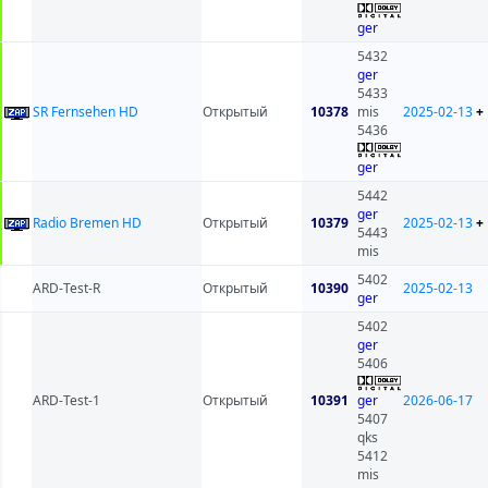
ger
5432
ger
5433
SR Fernsehen HD
Открытый
10378
mis
2025-02-13
+
5436
ger
5442
ger
Radio Bremen HD
Открытый
10379
2025-02-13
+
5443
mis
5402
ARD-Test-R
Открытый
10390
2025-02-13
ger
5402
ger
5406
ARD-Test-1
Открытый
10391
ger
2026-06-17
5407
qks
5412
mis