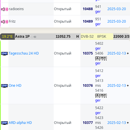
941
radioeins
Открытый
10488
2025-03-20
ger
951
Fritz
Открытый
10489
2025-03-20
ger
19.2°E
Astra 1P
11052.75
H
DVB-S2
8PSK
22000
2/3
50
5402
ger
Tagesschau 24 HD
Открытый
10375
5406
2025-02-13
+
ger
5412
ger
5413
One HD
Открытый
10376
mis
2025-02-13
+
5416
ger
5422
ger
5423
ARD-alpha HD
Открытый
10377
mis
2025-02-13
+
5426