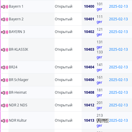
101
Bayern 1
Открытый
10400
2025-02-13
ger
111
Bayern 2
Открытый
10401
2025-02-13
ger
121
BAYERN 3
Открытый
10402
2025-02-13
ger
131
ger
BR-KLASSIK
Открытый
10403
2025-02-13
133
ger
141
BR24
Открытый
10404
2025-02-13
ger
161
BR Schlager
Открытый
10406
2025-02-13
ger
181
BR-Heimat
Открытый
10408
2025-02-13
ger
201
NDR 2 NDS
Открытый
10412
2025-02-13
ger
213
NDR Kultur
Открытый
10413
2025-02-13
ger