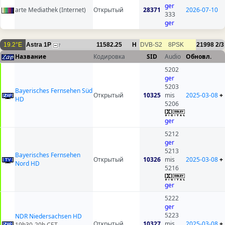
ger
arte Mediathek (Internet)
Открытый
28371
2026-07-10
333
ger
19.2°E
Astra 1P
11582.25
H
DVB-S2
8PSK
21998
2/3
7
Название
Кодировка
SID
Audio
Обновл.
5202
ger
5203
Bayerisches Fernsehen Süd
Открытый
10325
mis
2025-03-08
+
HD
5206
ger
5212
ger
5213
Bayerisches Fernsehen
Открытый
10326
mis
2025-03-08
+
Nord HD
5216
ger
5222
ger
5223
NDR Niedersachsen HD
Открытый
10327
mis
2025-03-08
+
19h30-20h CET