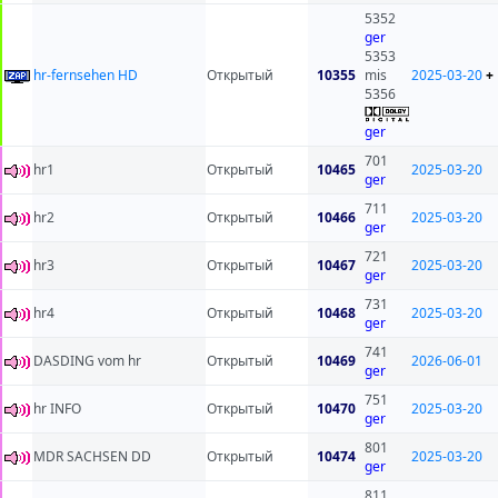
5352
ger
5353
hr-fernsehen HD
Открытый
10355
mis
2025-03-20
+
5356
ger
701
hr1
Открытый
10465
2025-03-20
ger
711
hr2
Открытый
10466
2025-03-20
ger
721
hr3
Открытый
10467
2025-03-20
ger
731
hr4
Открытый
10468
2025-03-20
ger
741
DASDING vom hr
Открытый
10469
2026-06-01
ger
751
hr INFO
Открытый
10470
2025-03-20
ger
801
MDR SACHSEN DD
Открытый
10474
2025-03-20
ger
811