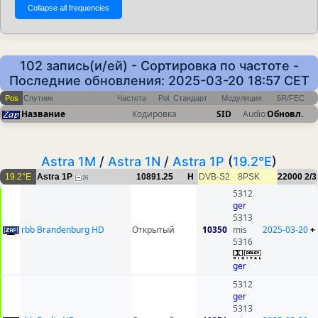
102 запись(и/ей) - Сортировка по частоте -
Последние обновления: 2025-03-20 18:57 CET
Pos
Спутник
Частота
Pol
Стандарт
Модуляция
SR/FEC
Название
Кодировка
SID
Audio
Обновл.
Astra 1M
/
Astra 1N
/
Astra 1P
(
19.2°E
)
19.2°E
Astra 1P
10891.25
H
DVB-S2
8PSK
22000
2/3
26
5312
ger
5313
rbb Brandenburg HD
Открытый
10350
mis
2025-03-20
+
5316
ger
5312
ger
5313