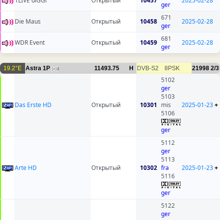
1LIVE diGGi
Открытый
10457
2025-02-28
ger
671
Die Maus
Открытый
10458
2025-02-28
ger
681
WDR Event
Открытый
10459
2025-02-28
ger
19.2°E
Astra 1P
11493.75
H
DVB-S2
8PSK
21998
2/3
4
5102
ger
5103
Das Erste HD
Открытый
10301
mis
2025-01-23
+
5106
ger
5112
ger
5113
Arte HD
Открытый
10302
fra
2025-01-23
+
5116
ger
5122
ger