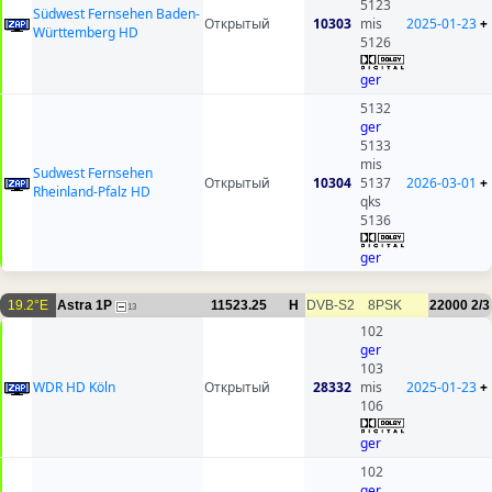
5123
Südwest Fernsehen Baden-
Открытый
10303
mis
2025-01-23
+
Württemberg HD
5126
ger
5132
ger
5133
mis
Sudwest Fernsehen
Открытый
10304
5137
2026-03-01
+
Rheinland-Pfalz HD
qks
5136
ger
19.2°E
Astra 1P
11523.25
H
DVB-S2
8PSK
22000
2/3
13
102
ger
103
WDR HD Köln
Открытый
28332
mis
2025-01-23
+
106
ger
102
ger