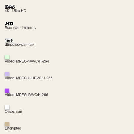
4K - Ultra HD
Высокая Четкость
Широкоэкранный
Video: MPEG-4/AVC/H-264
Video: MPEG-H/HEVC/H-265
Video: MPEG-I/VVC/H-266
Открытый
Encrypted