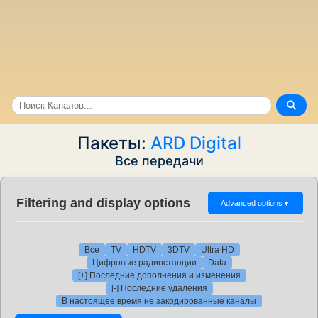
Пакеты:
ARD Digital
Все передачи
Filtering and display options
Advanced options
▼
Все
TV
HDTV
3DTV
Ultra HD
Цифровые радиостанции
Data
[+] Последние дополнения и изменения
[-] Последние удаления
В настоящее время не закодированные каналы