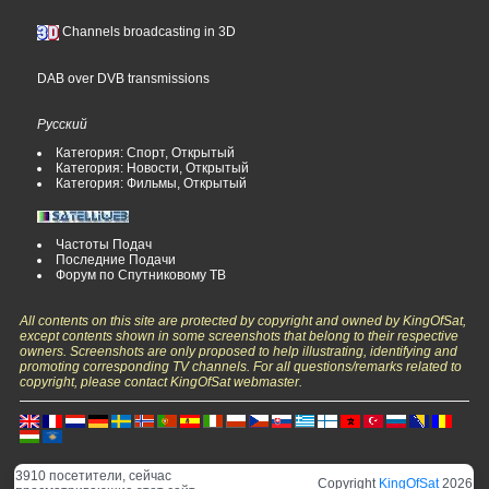
Channels broadcasting in 3D
DAB over DVB transmissions
Русский
Категория: Спорт, Открытый
Категория: Новости, Открытый
Категория: Фильмы, Открытый
Частоты Подач
Последние Подачи
Форум по Спутниковому ТВ
All contents on this site are protected by copyright and owned by KingOfSat,
except contents shown in some screenshots that belong to their respective
owners. Screenshots are only proposed to help illustrating, identifying and
promoting corresponding TV channels. For all questions/remarks related to
copyright, please contact KingOfSat webmaster.
3910 посетители, сейчас
Copyright
KingOfSat
2026