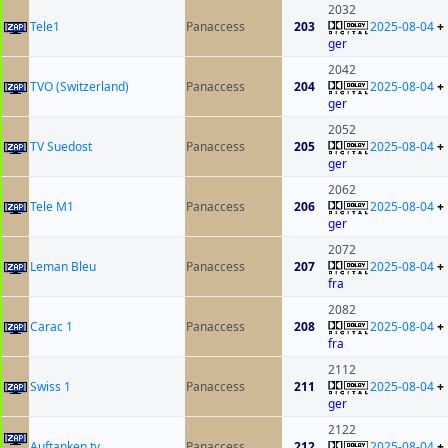
2032
Tele1
Panaccess
203
2025-08-04
+
ger
2042
TVO (Switzerland)
Panaccess
204
2025-08-04
+
ger
2052
TV Suedost
Panaccess
205
2025-08-04
+
ger
2062
Tele M1
Panaccess
206
2025-08-04
+
ger
2072
Leman Bleu
Panaccess
207
2025-08-04
+
fra
2082
Carac 1
Panaccess
208
2025-08-04
+
fra
2112
Swiss 1
Panaccess
211
2025-08-04
+
ger
2122
Auftanken.tv
Panaccess
212
2025-08-04
+