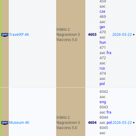
459
aac
cze
469
aac
ger
Irdeto 2
470
TravelXP 4K
Nagravision 3
4603
2026-03-22
+
aac
Viaccess 5.0
hun
471
aac
fra
472
aac
rus
474
aac
pol
6042
aac
eng
6043
aac
fra
Irdeto 2
6044
Museum 4K
Nagravision 3
4604
aac
pol
2026-03-22
+
Viaccess 5.0
6045
aac