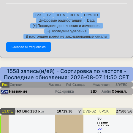
Все
TV
HDTV
3DTV
Ultra HD
Цифровые радиостанции
Data
[+] Последние дополнения и изменения
[-] Последние удаления
В настоящее время не закодированные каналы
1558 запись(и/ей) - Сортировка по частоте -
Последние обновления: 2026-08-07 11:50 CET
Pos
Спутник
Частота
Pol
Стандарт
Модуляция
SR/FEC
Название
Кодировка
SID
Audio
Обновл.
13.0°E
Hot Bird 13G
10719.30
V
DVB-S2
8PSK
27500
5/6
28
80
pol