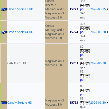
Conax
388
Irdeto 2
Eleven Sports 3 HD
Mediaguard 3
15723
pol
2026-05-15
+
Nagravision 3
390
Viaccess 3.0
mis
392
Conax
Mediaguard 3
Eleven Sports 4 HD
15724
pol
2026-03-20
+
Nagravision 3
394
Viaccess 3.0
mis
80
pol
81
Nagravision 3
CANAL+ 1 HD
15751
2026-06-30
Viaccess 3.0
qaa
82
pol
88
pol
89
Nagravision 3
Canal+ Seriale HD
15753
2026-06-30
+
Viaccess 3.0
qaa