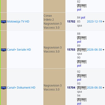
82
pol
Conax
84
pol
Irdeto 2
Motowizja TV HD
15702
85
2023-12-19
+
Nagravision 3
qaa
Viaccess 3.0
88
pol
89
Nagravision 3
Canal+ Seriale HD
15703
2026-06-30
+
Viaccess 3.0
qaa
90
pol
92
pol
93
Nagravision 3
Canal+ Dokument HD
15704
2026-06-30
+
Viaccess 3.0
qaa
94
pol