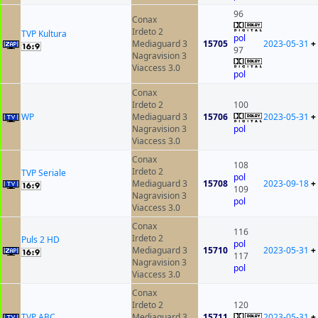
96
Conax
Irdeto 2
TVP Kultura
pol
Mediaguard 3
15705
2023-05-31
+
97
Nagravision 3
Viaccess 3.0
pol
Conax
Irdeto 2
100
WP
Mediaguard 3
15706
2023-05-31
+
Nagravision 3
pol
Viaccess 3.0
Conax
108
Irdeto 2
TVP Seriale
pol
Mediaguard 3
15708
2023-09-18
+
109
Nagravision 3
pol
Viaccess 3.0
Conax
116
Irdeto 2
Puls 2 HD
pol
Mediaguard 3
15710
2023-05-31
+
117
Nagravision 3
pol
Viaccess 3.0
Conax
Irdeto 2
120
TVP ABC
Mediaguard 3
15711
2023-05-31
+