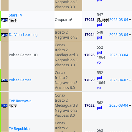
Nagravision 3
Viaccess 3.0
547
Stars.TV
Открытый
17023
2025-03-04
+
pol
Irdeto 2
548
Da Vinci Learning
17024
2025-03-04
+
Nagravision 3
pol
Conax
552
Irdeto 2
pol
Polsat Games HD
Mediaguard 3
17028
2025-03-04
1064
Nagravision 3
vo
Viaccess 3.0
Conax
552
Irdeto 2
pol
Polsat Games
17029
2025-04-07
+
Nagravision 3
1064
Viaccess 6.0
vo
Conax
Irdeto 2
TVP Rozrywka
562
Mediaguard 3
17032
2025-03-04
+
pol
Nagravision 3
Viaccess 3.0
Conax
Irdeto 2
TV Republika
563