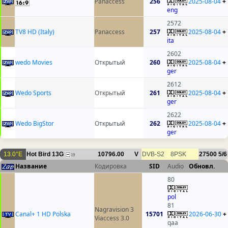
Panaccess
256
2025-08-04
+
eng
2572
TV8 HD (Italy)
Panaccess
257
2025-08-04
+
ita
2602
wedo Movies
Открытый
260
2025-08-04
+
ger
2612
Wedo Sports
Открытый
261
2025-08-04
+
ger
2622
Wedo BigStor
Открытый
262
2025-08-04
+
ger
13.0°E
Hot Bird 13G
10796.00
V
DVB-S2
8PSK
27500
5/6
19
Название
Кодировка
SID
Audio
Обновл.
80
pol
81
Nagravision 3
Canal+ 1 HD Polska
15701
2026-06-30
+
Viaccess 3.0
qaa