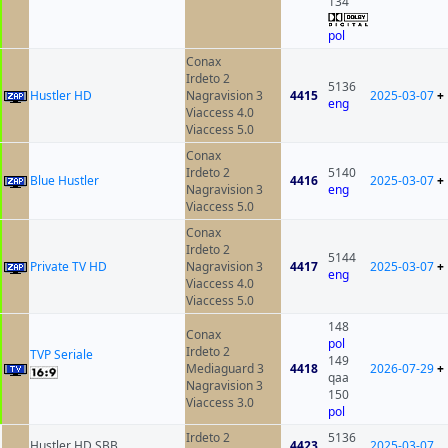
134
pol
Conax
Irdeto 2
5136
Hustler HD
Nagravision 3
4415
2025-03-07
+
eng
Viaccess 4.0
Viaccess 5.0
Conax
Irdeto 2
5140
Blue Hustler
4416
2025-03-07
+
Nagravision 3
eng
Viaccess 5.0
Conax
Irdeto 2
5144
Private TV HD
Nagravision 3
4417
2025-03-07
+
eng
Viaccess 4.0
Viaccess 5.0
148
Conax
pol
Irdeto 2
TVP Seriale
149
Mediaguard 3
4418
2026-07-29
+
qaa
Nagravision 3
150
Viaccess 3.0
pol
Irdeto 2
5136
Hustler HD SBB
4423
2025-03-07