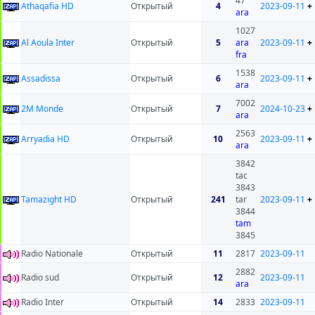
47
Athaqafia HD
Открытый
4
2023-09-11
+
ara
1027
Al Aoula Inter
Открытый
5
ara
2023-09-11
+
fra
1538
Assadissa
Открытый
6
2023-09-11
+
ara
7002
2M Monde
Открытый
7
2024-10-23
+
ara
2563
Arryadia HD
Открытый
10
2023-09-11
+
ara
3842
tac
3843
Tamazight HD
Открытый
241
tar
2023-09-11
+
3844
tam
3845
Radio Nationale
Открытый
11
2817
2023-09-11
2882
Radio sud
Открытый
12
2023-09-11
ara
Radio Inter
Открытый
14
2833
2023-09-11