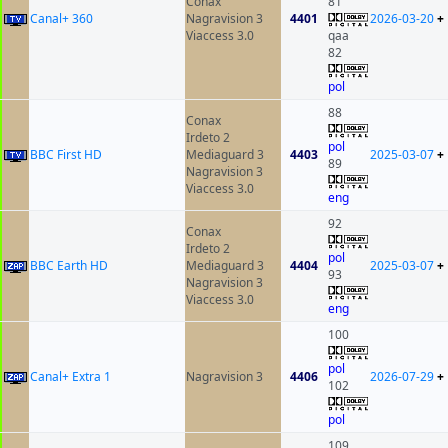
Conax
81
Canal+ 360
Nagravision 3
4401
2026-03-20
+
Viaccess 3.0
qaa
82
pol
88
Conax
Irdeto 2
pol
BBC First HD
Mediaguard 3
4403
2025-03-07
+
89
Nagravision 3
Viaccess 3.0
eng
92
Conax
Irdeto 2
pol
BBC Earth HD
Mediaguard 3
4404
2025-03-07
+
93
Nagravision 3
Viaccess 3.0
eng
100
pol
Canal+ Extra 1
Nagravision 3
4406
2026-07-29
+
102
pol
109