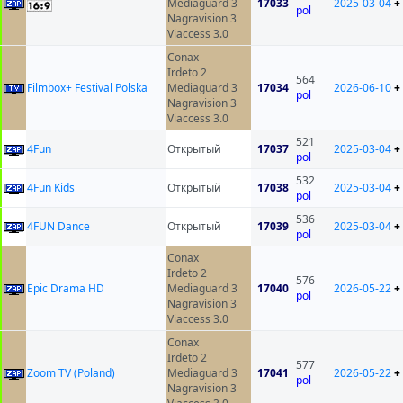
Mediaguard 3
17033
2025-03-04
+
pol
Nagravision 3
Viaccess 3.0
Conax
Irdeto 2
564
Filmbox+ Festival Polska
Mediaguard 3
17034
2026-06-10
+
pol
Nagravision 3
Viaccess 3.0
521
4Fun
Открытый
17037
2025-03-04
+
pol
532
4Fun Kids
Открытый
17038
2025-03-04
+
pol
536
4FUN Dance
Открытый
17039
2025-03-04
+
pol
Conax
Irdeto 2
576
Epic Drama HD
Mediaguard 3
17040
2026-05-22
+
pol
Nagravision 3
Viaccess 3.0
Conax
Irdeto 2
577
Zoom TV (Poland)
Mediaguard 3
17041
2026-05-22
+
pol
Nagravision 3