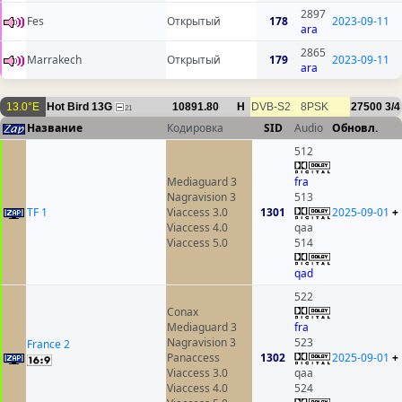
2897
Fes
Открытый
178
2023-09-11
ara
2865
Marrakech
Открытый
179
2023-09-11
ara
13.0°E
Hot Bird 13G
10891.80
H
DVB-S2
8PSK
27500
3/4
21
Название
Кодировка
SID
Audio
Обновл.
512
Mediaguard 3
fra
Nagravision 3
513
TF 1
Viaccess 3.0
1301
2025-09-01
+
Viaccess 4.0
qaa
Viaccess 5.0
514
qad
522
Conax
Mediaguard 3
fra
Nagravision 3
523
France 2
Panaccess
1302
2025-09-01
+
Viaccess 3.0
qaa
Viaccess 4.0
524