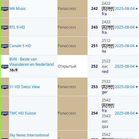
2422
M6 Music
Panaccess
242
2025-08-04
+
fra
2432
RTL 9 HD
Panaccess
243
2025-08-04
+
fra
2512
Canale 5 HD
Panaccess
251
2025-08-04
+
ita
BVN - Beste van
2522
Vlaanderen en Nederland
Открытый
252
aac
2025-08-04
+
ned
2532
S1 HD Swiss View
Panaccess
253
2025-08-04
+
ger
2542
fra
TMC HD Suisse
Panaccess
254
2025-08-04
+
2543
aac
qaa
2562
Sky News International