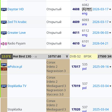
6082
Daystar HD
Открытый
4608
2026-03-17
+
eng
6093
Zed TV Arabic
Открытый
4609
2026-03-17
+
ara
6112
Greater Love
Открытый
4611
2026-06-03
+
eng
6101
Radio Payam
Открытый
4610
2026-04-21
far
13.0°E
Hot Bird 13G
10757.60
V
DVB-S2
8PSK
27500
3/4
23
Conax
535
wPolsce.pl
Irdeto 2
17017
2025-09-16
+
pol
Nagravision 3
Conax
Irdeto 2
537
Stopklatka TV
Mediaguard 3
17019
2025-03-04
+
pol
Nagravision 3
Viaccess 3.0
Conax
Irdeto 2
537
Stopklatka
Mediaguard 3
17020
2025-03-04
pol