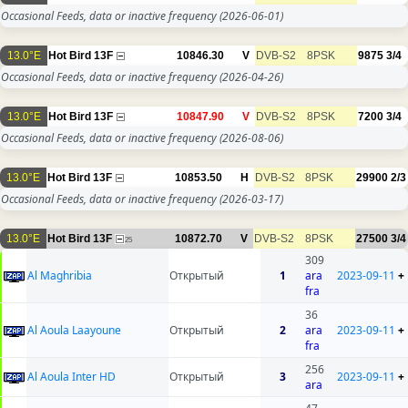
Occasional Feeds, data or inactive frequency
(2026-06-01)
13.0°E
Hot Bird 13F
10846.30
V
DVB-S2
8PSK
9875
3/4
Occasional Feeds, data or inactive frequency
(2026-04-26)
13.0°E
Hot Bird 13F
10847.90
V
DVB-S2
8PSK
7200
3/4
Occasional Feeds, data or inactive frequency
(2026-08-06)
13.0°E
Hot Bird 13F
10853.50
H
DVB-S2
8PSK
29900
2/3
Occasional Feeds, data or inactive frequency
(2026-03-17)
13.0°E
Hot Bird 13F
10872.70
V
DVB-S2
8PSK
27500
3/4
25
309
Al Maghribia
Открытый
1
ara
2023-09-11
+
fra
36
Al Aoula Laayoune
Открытый
2
ara
2023-09-11
+
fra
256
Al Aoula Inter HD
Открытый
3
2023-09-11
+
ara