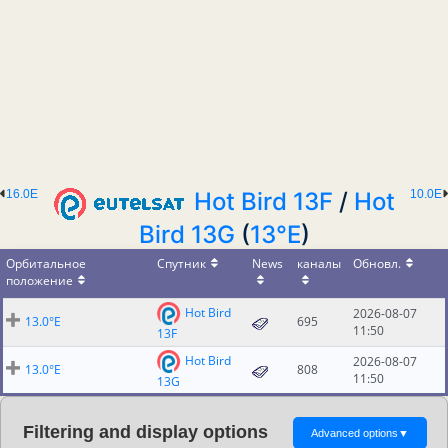
16.0E
Hot Bird 13F
/
Hot
10.0E
Bird 13G
(
13°E
)
Орбитальное
Спутник
News
каналы
Обновл.
положение
Hot Bird
2026-08-07
13.0°E
695
11:50
13F
Hot Bird
2026-08-07
13.0°E
808
11:50
13G
Filtering and display options
Advanced options
▼