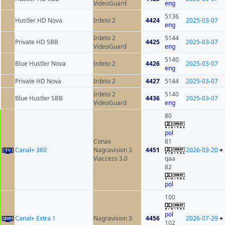
VideoGuard
eng
5136
Hustler HD Nova
Irdeto 2
4424
2025-03-07
eng
Irdeto 2
5144
Private HD SBB
4425
2025-03-07
VideoGuard
eng
5140
Blue Hustler Nova
Irdeto 2
4426
2025-03-07
eng
Private HD Nova
Irdeto 2
4427
5144
2025-03-07
Irdeto 2
5140
Blue Hustler SBB
4436
2025-03-07
VideoGuard
eng
80
pol
Conax
81
Canal+ 360
Nagravision 3
4451
2026-03-20
+
Viaccess 3.0
qaa
82
pol
100
pol
Canal+ Extra 1
Nagravision 3
4456
2026-07-29
+
102