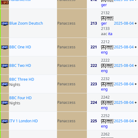
ger
2132
Blue Zoom Deutsch
Panaccess
213
ger
2025-08-04
+
2133
aac
ita
2212
BBC One HD
Panaccess
221
2025-08-04
+
eng
2222
BBC Two HD
Panaccess
222
2025-08-04
+
eng
2232
BBC Three HD
Panaccess
223
2025-08-04
+
Nights
eng
2242
BBC Four HD
Panaccess
224
2025-08-04
+
Nights
eng
2252
ITV 1 London HD
Panaccess
225
2025-08-04
+
eng
2262