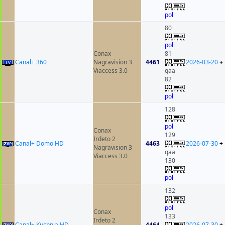
pol
80
pol
Conax
81
Canal+ 360
Nagravision 3
4461
2026-03-20
+
Viaccess 3.0
qaa
82
pol
128
pol
Conax
129
Irdeto 2
Canal+ Domo HD
4463
2026-07-30
+
Nagravision 3
qaa
Viaccess 3.0
130
pol
132
pol
Conax
133
Irdeto 2
Canal+ Kuchnia HD
4464
2026-07-30
+