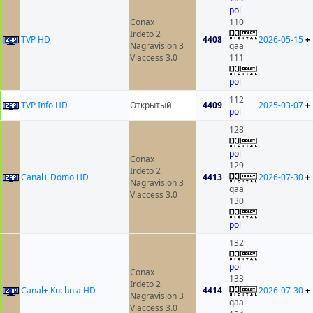
pol
Conax
110
Irdeto 2
TVP HD
4408
2026-05-15
+
Nagravision 3
qaa
Viaccess 3.0
111
pol
112
TVP Info HD
Открытый
4409
2025-03-07
+
pol
128
pol
Conax
129
Irdeto 2
Canal+ Domo HD
4413
2026-07-30
+
Nagravision 3
qaa
Viaccess 3.0
130
pol
132
pol
Conax
133
Irdeto 2
Canal+ Kuchnia HD
4414
2026-07-30
+
Nagravision 3
qaa
Viaccess 3.0