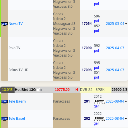
Nagravision 3
pol
Viaccess 3.0
Conax
596
Irdeto 2
pol
Nowa TV
Mediaguard 3
17054
2025-03-04
+
852
Nagravision 3
pol
Viaccess 3.0
Conax
Irdeto 2
592
Polo TV
17090
2025-04-07
Nagravision 3
pol
Viaccess 6.0
Conax
595
Irdeto 2
pol
Fokus TV HD
17093
2025-04-07
Nagravision 3
851
Viaccess 6.0
pol
13.0°E
Hot Bird 13G
10775.00
H
DVB-S2
8PSK
29900
2/3
34
2012
Tele Baern
Panaccess
201
2025-08-04
+
ger
2022
Tele Basel
Panaccess
202
2025-08-04
+
ger