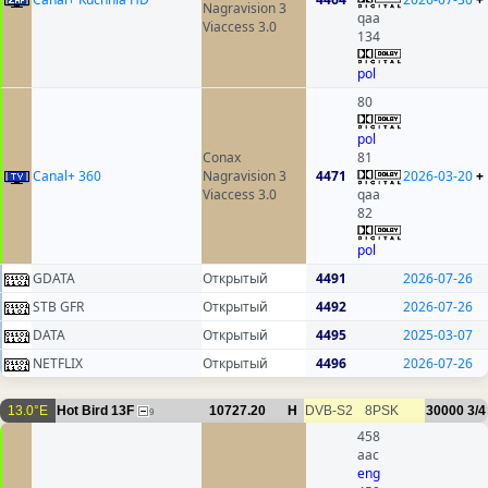
Nagravision 3
qaa
Viaccess 3.0
134
pol
80
pol
Conax
81
Canal+ 360
Nagravision 3
4471
2026-03-20
+
Viaccess 3.0
qaa
82
pol
GDATA
Открытый
4491
2026-07-26
STB GFR
Открытый
4492
2026-07-26
DATA
Открытый
4495
2025-03-07
NETFLIX
Открытый
4496
2026-07-26
13.0°E
Hot Bird 13F
10727.20
H
DVB-S2
8PSK
30000
3/4
9
458
aac
eng