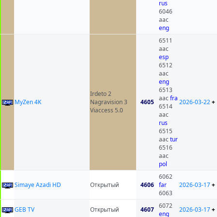
rus
6046
aac
eng
6511
aac
esp
6512
aac
eng
6513
Irdeto 2
aac
fra
MyZen 4K
Nagravision 3
4605
2026-03-22
+
6514
Viaccess 5.0
aac
rus
6515
aac
tur
6516
aac
pol
6062
Simaye Azadi HD
Открытый
4606
far
2026-03-17
+
6063
6072
GEB TV
Открытый
4607
2026-03-17
+
eng