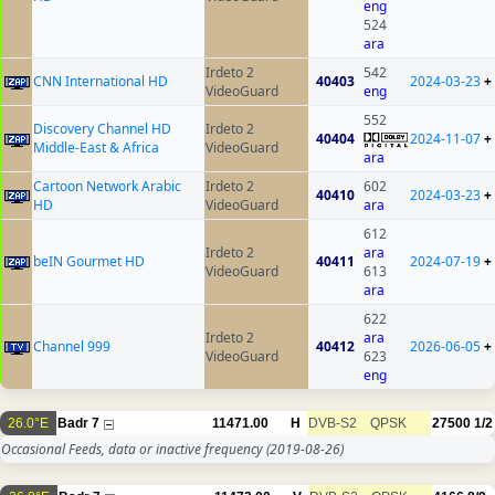
eng
524
ara
Irdeto 2
542
CNN International HD
40403
2024-03-23
+
VideoGuard
eng
552
Discovery Channel HD
Irdeto 2
40404
2024-11-07
+
Middle-East & Africa
VideoGuard
ara
Cartoon Network Arabic
Irdeto 2
602
40410
2024-03-23
+
HD
VideoGuard
ara
612
Irdeto 2
ara
beIN Gourmet HD
40411
2024-07-19
+
VideoGuard
613
ara
622
Irdeto 2
ara
Channel 999
40412
2026-06-05
+
VideoGuard
623
eng
26.0°E
Badr 7
11471.00
H
DVB-S2
QPSK
27500
1/2
Occasional Feeds, data or inactive frequency
(2019-08-26)