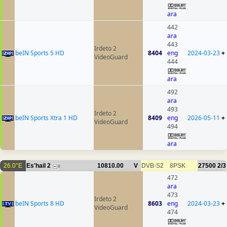
ara
442
ara
443
Irdeto 2
beIN Sports 5 HD
8404
eng
2024-03-23
+
VideoGuard
444
ara
492
ara
493
Irdeto 2
beIN Sports Xtra 1 HD
8409
eng
2026-05-11
+
VideoGuard
494
ara
26.0°E
Es'hail 2
10810.00
V
DVB-S2
8PSK
27500
2/3
8
472
ara
473
Irdeto 2
beIN Sports 8 HD
8603
eng
2024-03-23
+
VideoGuard
474