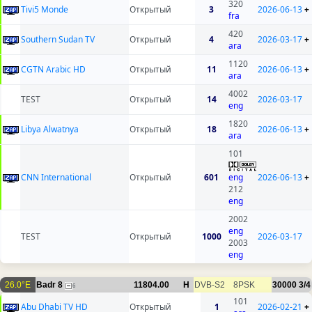
320
Tivi5 Monde
Открытый
3
2026-06-13
+
fra
420
Southern Sudan TV
Открытый
4
2026-03-17
+
ara
1120
CGTN Arabic HD
Открытый
11
2026-06-13
+
ara
4002
TEST
Открытый
14
2026-03-17
eng
1820
Libya Alwatnya
Открытый
18
2026-06-13
+
ara
101
CNN International
Открытый
601
eng
2026-06-13
+
212
eng
2002
eng
TEST
Открытый
1000
2026-03-17
2003
eng
26.0°E
Badr 8
11804.00
H
DVB-S2
8PSK
30000
3/4
6
101
Abu Dhabi TV HD
Открытый
1
2026-02-21
+