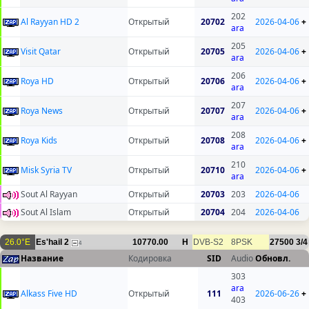
202
Al Rayyan HD 2
Открытый
20702
2026-04-06
+
ara
205
Visit Qatar
Открытый
20705
2026-04-06
+
ara
206
Roya HD
Открытый
20706
2026-04-06
+
ara
207
Roya News
Открытый
20707
2026-04-06
+
ara
208
Roya Kids
Открытый
20708
2026-04-06
+
ara
210
Misk Syria TV
Открытый
20710
2026-04-06
+
ara
Sout Al Rayyan
Открытый
20703
203
2026-04-06
Sout Al Islam
Открытый
20704
204
2026-04-06
26.0°E
Es'hail 2
10770.00
H
DVB-S2
8PSK
27500
3/4
4
Название
Кодировка
SID
Audio
Обновл.
303
ara
Alkass Five HD
Открытый
111
2026-06-26
+
403