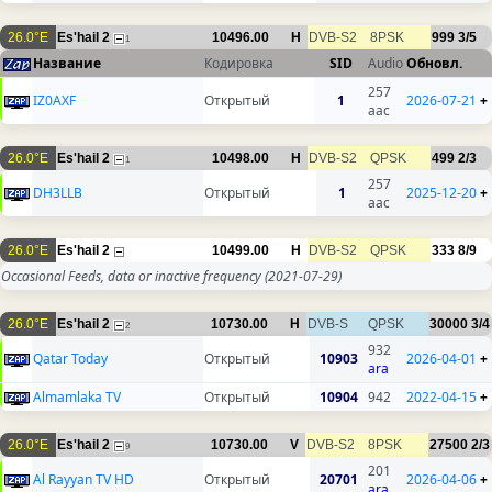
26.0°E
Es'hail 2
10496.00
H
DVB-S2
8PSK
999
3/5
1
Название
Кодировка
SID
Audio
Обновл.
257
IZ0AXF
Открытый
1
2026-07-21
+
aac
26.0°E
Es'hail 2
10498.00
H
DVB-S2
QPSK
499
2/3
1
257
DH3LLB
Открытый
1
2025-12-20
+
aac
26.0°E
Es'hail 2
10499.00
H
DVB-S2
QPSK
333
8/9
Occasional Feeds, data or inactive frequency
(2021-07-29)
26.0°E
Es'hail 2
10730.00
H
DVB-S
QPSK
30000
3/4
2
932
Qatar Today
Открытый
10903
2026-04-01
+
ara
Almamlaka TV
Открытый
10904
942
2022-04-15
+
26.0°E
Es'hail 2
10730.00
V
DVB-S2
8PSK
27500
2/3
9
201
Al Rayyan TV HD
Открытый
20701
2026-04-06
+
ara