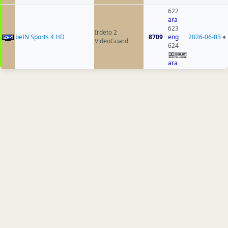
622
ara
623
Irdeto 2
beIN Sports 4 HD
8709
eng
2026-06-03
+
VideoGuard
624
ara