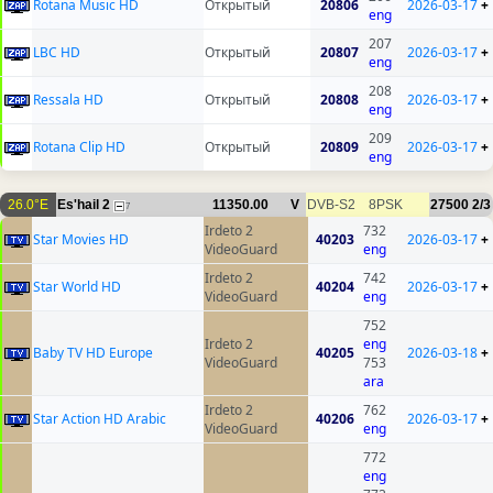
Rotana Music HD
Открытый
20806
2026-03-17
+
eng
207
LBC HD
Открытый
20807
2026-03-17
+
eng
208
Ressala HD
Открытый
20808
2026-03-17
+
eng
209
Rotana Clip HD
Открытый
20809
2026-03-17
+
eng
26.0°E
Es'hail 2
11350.00
V
DVB-S2
8PSK
27500
2/3
7
Irdeto 2
732
Star Movies HD
40203
2026-03-17
+
VideoGuard
eng
Irdeto 2
742
Star World HD
40204
2026-03-17
+
VideoGuard
eng
752
Irdeto 2
eng
Baby TV HD Europe
40205
2026-03-18
+
VideoGuard
753
ara
Irdeto 2
762
Star Action HD Arabic
40206
2026-03-17
+
VideoGuard
eng
772
eng