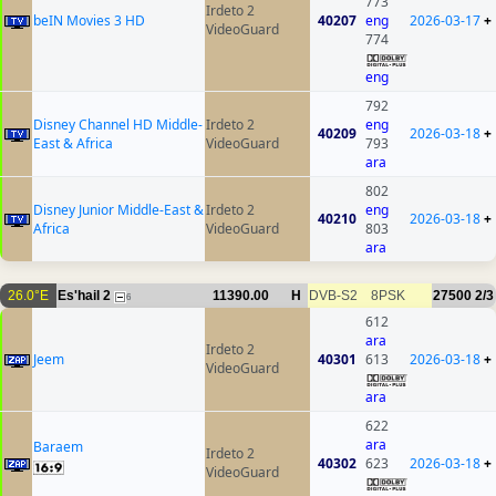
773
Irdeto 2
beIN Movies 3 HD
40207
eng
2026-03-17
+
VideoGuard
774
eng
792
Disney Channel HD Middle-
Irdeto 2
eng
40209
2026-03-18
+
East & Africa
VideoGuard
793
ara
802
Disney Junior Middle-East &
Irdeto 2
eng
40210
2026-03-18
+
Africa
VideoGuard
803
ara
26.0°E
Es'hail 2
11390.00
H
DVB-S2
8PSK
27500
2/3
6
612
ara
Irdeto 2
Jeem
40301
613
2026-03-18
+
VideoGuard
ara
622
ara
Baraem
Irdeto 2
40302
623
2026-03-18
+
VideoGuard