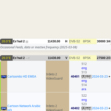
26.0°E
Es'hail 2
11430.00
H
DVB-S2
8PSK
30000
3/4
Occasional Feeds, data or inactive frequency
(2025-03-08)
26.0°E
Es'hail 2
11430.00
V
DVB-S2
8PSK
27500
2/3
7
512
eng
513
Irdeto 2
Cartoonito HD EMEA
40401
2024-03-23
+
VideoGuard
eng
514
ara
522
eng
523
Cartoon Network Arabic
Irdeto 2
40402
2024-03-23
+
HD
VideoGuard