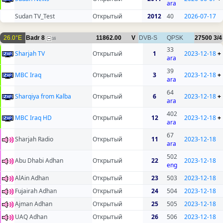
ara
Sudan TV_Test
Открытый
2012
40
2026-07-17
26.0°E
Badr 8
11862.00
V
DVB-S
QPSK
27500
3/4
16
33
Sharjah TV
Открытый
1
2023-12-18
+
ara
39
MBC Iraq
Открытый
3
2023-12-18
+
ara
64
Sharqiya from Kalba
Открытый
6
2023-12-18
+
ara
402
MBC Iraq HD
Открытый
12
2023-12-18
+
ara
67
Sharjah Radio
Открытый
11
2023-12-18
ara
502
Abu Dhabi Adhan
Открытый
22
2023-12-18
eng
AlAin Adhan
Открытый
23
503
2023-12-18
Fujairah Adhan
Открытый
24
504
2023-12-18
Ajman Adhan
Открытый
25
505
2023-12-18
UAQ Adhan
Открытый
26
506
2023-12-18