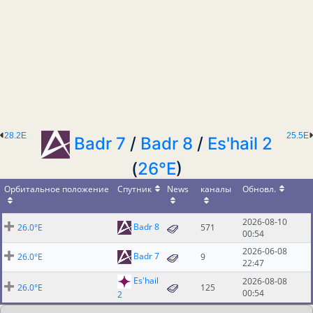
28.2E
25.5E
Badr 7
/
Badr 8
/
Es'hail 2
(
26°E
)
Орбитальное положение
Спутник
News
каналы
Обновл.
2026-08-10
Badr 8
26.0°E
571
00:54
2026-06-08
Badr 7
26.0°E
9
22:47
Es'hail
2026-08-08
26.0°E
125
00:54
2