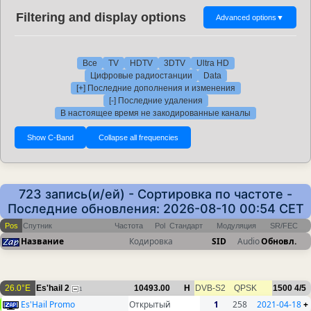
Filtering and display options
Advanced options
▼
Все
TV
HDTV
3DTV
Ultra HD
Цифровые радиостанции
Data
[+] Последние дополнения и изменения
[-] Последние удаления
В настоящее время не закодированные каналы
723 запись(и/ей) - Сортировка по частоте -
Последние обновления: 2026-08-10 00:54 CET
Pos
Спутник
Частота
Pol
Стандарт
Модуляция
SR/FEC
Название
Кодировка
SID
Audio
Обновл.
26.0°E
Es'hail 2
10493.00
H
DVB-S2
QPSK
1500
4/5
1
Es'Hail Promo
Открытый
1
258
2021-04-18
+