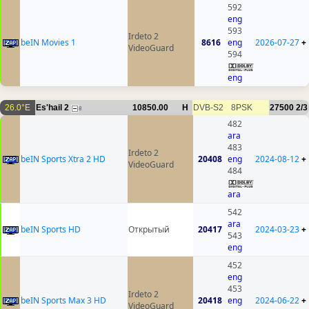
592
eng
593
Irdeto 2
beIN Movies 1
8616
eng
2026-07-27
+
VideoGuard
594
eng
26.0°E
Es'hail 2
10850.00
H
DVB-S2
8PSK
27500
2/3
8
482
ara
483
Irdeto 2
beIN Sports Xtra 2 HD
20408
eng
2024-08-12
+
VideoGuard
484
ara
542
ara
beIN Sports HD
Открытый
20417
2024-03-23
+
543
eng
452
eng
453
Irdeto 2
beIN Sports Max 3 HD
20418
eng
2024-06-22
+
VideoGuard