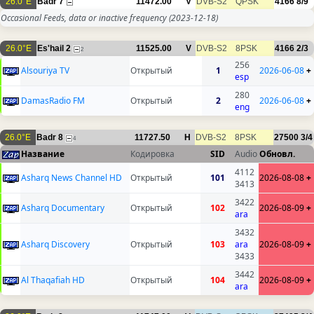
26.0°E
Badr 7
11472.00
V
DVB-S2
QPSK
4166
8/9
Occasional Feeds, data or inactive frequency
(2023-12-18)
26.0°E
Es'hail 2
11525.00
V
DVB-S2
8PSK
4166
2/3
2
256
Alsouriya TV
Открытый
1
2026-06-08
+
esp
280
DamasRadio FM
Открытый
2
2026-06-08
+
eng
26.0°E
Badr 8
11727.50
H
DVB-S2
8PSK
27500
3/4
4
Название
Кодировка
SID
Audio
Обновл.
4112
Asharq News Channel HD
Открытый
101
2026-08-08
+
3413
3422
Asharq Documentary
Открытый
102
2026-08-09
+
ara
3432
Asharq Discovery
Открытый
103
ara
2026-08-09
+
3433
3442
Al Thaqafiah HD
Открытый
104
2026-08-09
+
ara