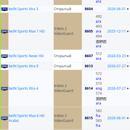
ara
beIN Sports Xtra 3
Открытый
8604
2026-06-01
+
492
ara
493
Irdeto 2
beIN Sports Max 1 HD
8605
ara
2025-12-11
+
VideoGuard
494
ara
512
beIN Sports News HD
Открытый
8607
2024-03-23
+
ara
beIN Sports Xtra 9
Открытый
8613
2026-07-27
+
572
ara
573
Irdeto 2
beIN Sports Xtra 4
8614
eng
2026-07-27
+
VideoGuard
574
ara
582
beIN Sports Max 6 HD
Irdeto 2
fra
8615
2026-06-01
+
Arabic
VideoGuard
583
fra