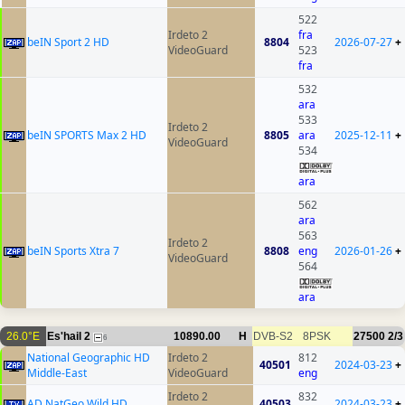
522
Irdeto 2
fra
beIN Sport 2 HD
8804
2026-07-27
+
VideoGuard
523
fra
532
ara
533
Irdeto 2
beIN SPORTS Max 2 HD
8805
ara
2025-12-11
+
VideoGuard
534
ara
562
ara
563
Irdeto 2
beIN Sports Xtra 7
8808
eng
2026-01-26
+
VideoGuard
564
ara
26.0°E
Es'hail 2
10890.00
H
DVB-S2
8PSK
27500
2/3
6
National Geographic HD
Irdeto 2
812
40501
2024-03-23
+
Middle-East
VideoGuard
eng
Irdeto 2
832
AD NatGeo Wild HD
40503
2024-03-23
+