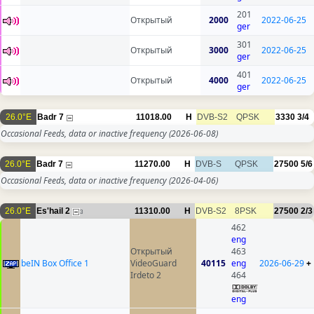
201
Открытый
2000
2022-06-25
ger
301
Открытый
3000
2022-06-25
ger
401
Открытый
4000
2022-06-25
ger
26.0°E
Badr 7
11018.00
H
DVB-S2
QPSK
3330
3/4
Occasional Feeds, data or inactive frequency
(2026-06-08)
26.0°E
Badr 7
11270.00
H
DVB-S
QPSK
27500
5/6
Occasional Feeds, data or inactive frequency
(2026-04-06)
26.0°E
Es'hail 2
11310.00
H
DVB-S2
8PSK
27500
2/3
3
462
eng
Открытый
463
beIN Box Office 1
VideoGuard
40115
eng
2026-06-29
+
Irdeto 2
464
eng