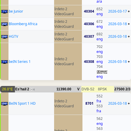
ara
Irdeto 2
652
be Junior
40304
2026-03-17
+
VideoGuard
eng
Irdeto 2
672
Bloomberg Africa
40306
2026-03-18
+
VideoGuard
eng
Irdeto 2
692
HGTV
40307
2026-03-18
+
VideoGuard
eng
702
eng
703
Irdeto 2
beIN Series 1
40308
eng
2026-03-18
+
VideoGuard
704
eng
26.0°E
Es'hail 2
11390.00
V
DVB-S2
8PSK
27500
2/3
6
552
Irdeto 2
fra
BeIN Sport 1 HD
8701
2026-03-18
+
VideoGuard
553
fra
562
eng
563
Irdeto 2