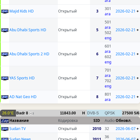
ara
301
Majid Kids HD
Открытый
3
2026-02-21
+
ara
501
ara
Abu Dhabi Sports HD
Открытый
5
2026-02-21
+
502
eng
601
ara
Abu Dhabi Sports 2 HD
Открытый
6
2026-02-21
+
602
eng
701
ara
YAS Sports HD
Открытый
7
2026-02-21
+
702
eng
801
AD Nat Geo HD
Открытый
8
2026-02-21
+
ara
26.0°E
Badr 8
11843.00
H
DVB-S
QPSK
27500
5/6
3
Название
Кодировка
SID
Audio
Обновл.
Sudan TV
Открытый
2010
32
2026-06-07
+
36
Sudan News
Открытый
2011
2026-06-07
+