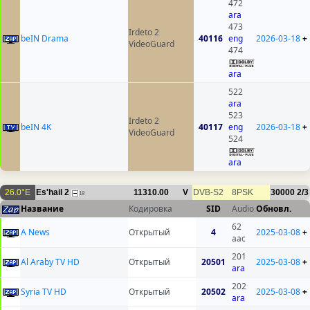
472
ara
473
Irdeto 2
beIN Drama
40116
eng
2026-03-18
+
VideoGuard
474
ara
522
ara
523
Irdeto 2
beIN 4K
40117
eng
2026-03-18
+
VideoGuard
524
ara
26.0°E
Es'hail 2
11310.00
V
DVB-S2
8PSK
30000
2/3
18
Название
Кодировка
SID
Audio
Обновл.
62
A News
Открытый
4
2025-03-08
+
aac
201
Al Araby TV HD
Открытый
20501
2025-03-08
+
ara
202
Syria TV HD
Открытый
20502
2025-03-08
+
ara