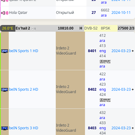
ara
6602
Hola Qatar
Открытый
27
2024-10-11
ara
26.0°E
Es'hail 2
10810.00
H
DVB-S2
8PSK
27500
2/3
5
412
ara
413
Irdeto 2
beIN Sports 1 HD
8401
eng
2024-03-23
+
VideoGuard
414
ara
422
ara
423
Irdeto 2
beIN Sports 2 HD
8402
eng
2024-03-23
+
VideoGuard
424
ara
432
ara
433
Irdeto 2
beIN Sports 3 HD
8403
eng
2024-03-23
+
VideoGuard
434