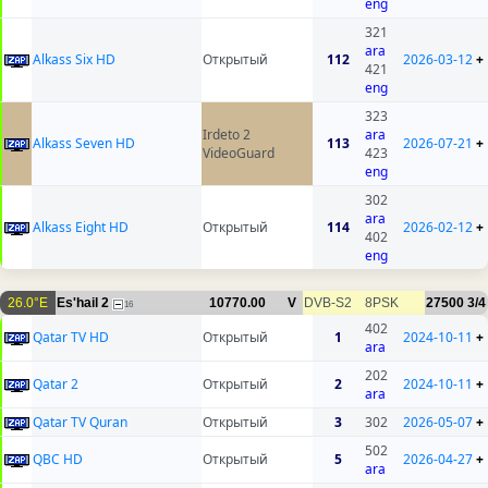
eng
321
ara
Alkass Six HD
Открытый
112
2026-03-12
+
421
eng
323
Irdeto 2
ara
Alkass Seven HD
113
2026-07-21
+
VideoGuard
423
eng
302
ara
Alkass Eight HD
Открытый
114
2026-02-12
+
402
eng
26.0°E
Es'hail 2
10770.00
V
DVB-S2
8PSK
27500
3/4
16
402
Qatar TV HD
Открытый
1
2024-10-11
+
ara
202
Qatar 2
Открытый
2
2024-10-11
+
ara
Qatar TV Quran
Открытый
3
302
2026-05-07
+
502
QBC HD
Открытый
5
2026-04-27
+
ara