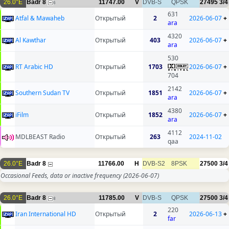
26.0°E
Badr 8
11747.00
V
DVB-S
QPSK
27495
3/4
6
631
Atfal & Mawaheb
Открытый
2
2026-06-07
+
ara
4320
Al Kawthar
Открытый
403
2026-06-07
+
ara
530
RT Arabic HD
Открытый
1703
2026-06-07
+
704
2142
Southern Sudan TV
Открытый
1851
2026-06-07
+
ara
4380
iFilm
Открытый
1852
2026-06-07
+
ara
4112
MDLBEAST Radio
Открытый
263
2024-11-02
qaa
26.0°E
Badr 8
11766.00
H
DVB-S2
8PSK
27500
3/4
Occasional Feeds, data or inactive frequency
(2026-06-07)
26.0°E
Badr 8
11785.00
V
DVB-S
QPSK
27500
3/4
8
220
Iran International HD
Открытый
2
2026-06-13
+
far