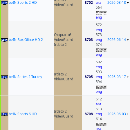
beIN Sports 2 HD
8702
ara
2026-03-18
+
VideoGuard
564
eng
572
eng
Открытый
573
beIN Box Office HD 2
VideoGuard
8703
eng
2026-06-14
+
Irdeto 2
574
eng
592
eng
593
Irdeto 2
beIN Series 2 Turkey
8705
eng
2026-03-17
+
VideoGuard
594
eng
612
ara
613
Irdeto 2
beIN Sports 6 HD
8708
eng
2026-06-03
+
VideoGuard
614
ara