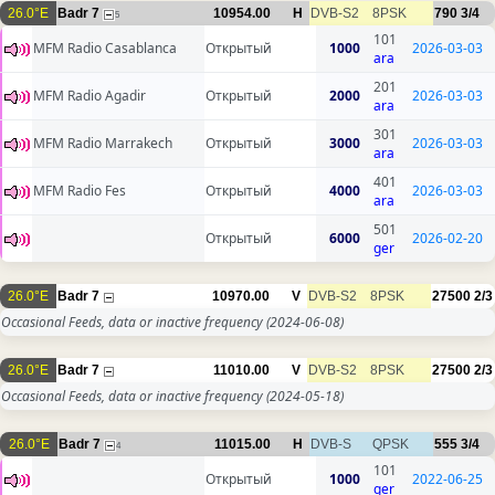
26.0°E
Badr 7
10954.00
H
DVB-S2
8PSK
790
3/4
5
101
MFM Radio Casablanca
Открытый
1000
2026-03-03
ara
201
MFM Radio Agadir
Открытый
2000
2026-03-03
ara
301
MFM Radio Marrakech
Открытый
3000
2026-03-03
ara
401
MFM Radio Fes
Открытый
4000
2026-03-03
ara
501
Открытый
6000
2026-02-20
ger
26.0°E
Badr 7
10970.00
V
DVB-S2
8PSK
27500
2/3
Occasional Feeds, data or inactive frequency
(2024-06-08)
26.0°E
Badr 7
11010.00
V
DVB-S2
8PSK
27500
2/3
Occasional Feeds, data or inactive frequency
(2024-05-18)
26.0°E
Badr 7
11015.00
H
DVB-S
QPSK
555
3/4
4
101
Открытый
1000
2022-06-25
ger