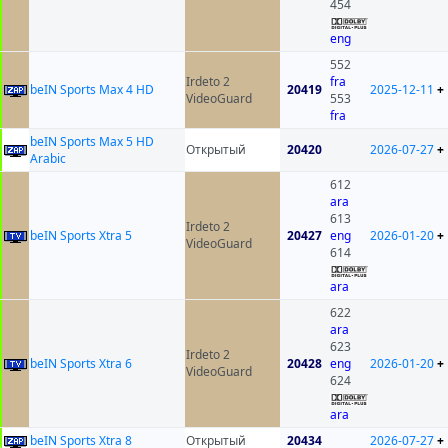
454
eng
552
Irdeto 2
fra
beIN Sports Max 4 HD
20419
2025-12-11
+
VideoGuard
553
fra
beIN Sports Max 5 HD
Открытый
20420
2026-07-27
+
Arabic
612
ara
613
Irdeto 2
beIN Sports Xtra 5
20427
eng
2026-01-20
+
VideoGuard
614
ara
622
ara
623
Irdeto 2
beIN Sports Xtra 6
20428
eng
2026-01-20
+
VideoGuard
624
ara
beIN Sports Xtra 8
Открытый
20434
2026-07-27
+