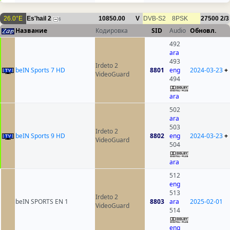
26.0°E
Es'hail 2
10850.00
V
DVB-S2
8PSK
27500
2/3
6
Название
Кодировка
SID
Audio
Обновл.
492
ara
493
Irdeto 2
beIN Sports 7 HD
8801
eng
2024-03-23
+
VideoGuard
494
ara
502
ara
503
Irdeto 2
beIN Sports 9 HD
8802
eng
2024-03-23
+
VideoGuard
504
ara
512
eng
513
Irdeto 2
beIN SPORTS EN 1
8803
ara
2025-02-01
VideoGuard
514
eng