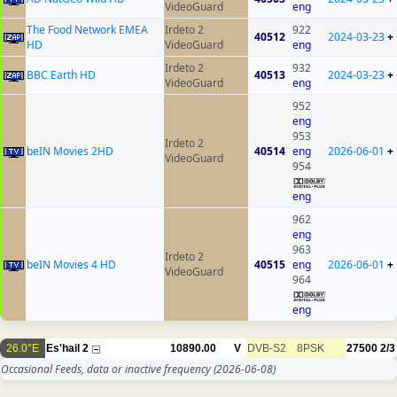
VideoGuard
eng
The Food Network EMEA
Irdeto 2
922
40512
2024-03-23
+
HD
VideoGuard
eng
Irdeto 2
932
BBC Earth HD
40513
2024-03-23
+
VideoGuard
eng
952
eng
953
Irdeto 2
beIN Movies 2HD
40514
eng
2026-06-01
+
VideoGuard
954
eng
962
eng
963
Irdeto 2
beIN Movies 4 HD
40515
eng
2026-06-01
+
VideoGuard
964
eng
26.0°E
Es'hail 2
10890.00
V
DVB-S2
8PSK
27500
2/3
Occasional Feeds, data or inactive frequency
(2026-06-08)